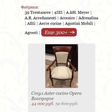
Фабрики:
39 Trentanove
|
4SIS
|
A.&H. Meyer
|
A.R. Arredamenti
|
Accesico
|
Adrenalina
|
AEG
|
Aerre cucine
|
Agostini Mobili
|
Еще 300+
Agresti
|
Стул Aster cucine Opera
Bourgogne
44 000 руб.
52 800 руб.