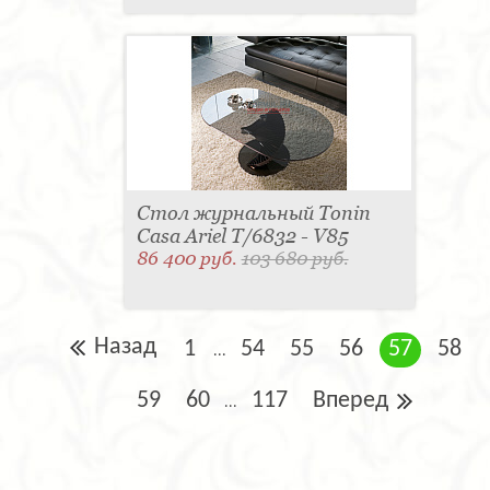
Стол журнальный Tonin
Casa Ariel T/6832 - V85
86 400 руб.
103 680 руб.
Назад
1
54
55
56
57
58
...
59
60
117
Вперед
...