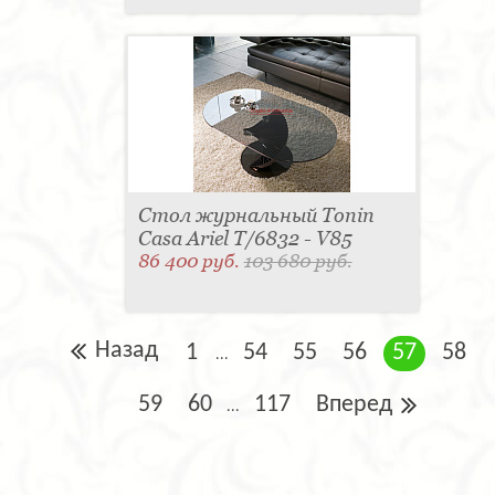
Стол журнальный Tonin
Casa Ariel T/6832 - V85
86 400 руб.
103 680 руб.
Назад
1
54
55
56
57
58
...
59
60
117
Вперед
...