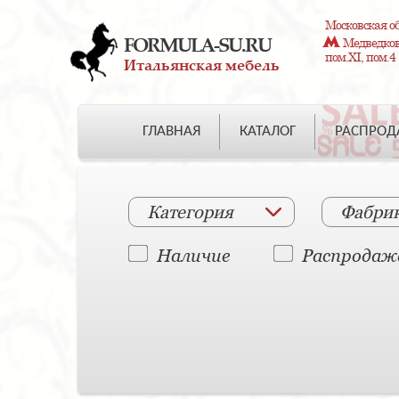
Московская об
FORMULA-SU.RU
Медведково
пом.XI, пом.4
Итальянская мебель
ГЛАВНАЯ
КАТАЛОГ
РАСПРО
Категория
Фабри
Наличие
Распродаж