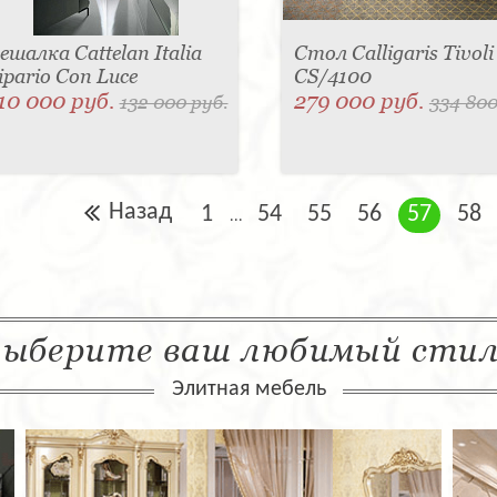
ешалка Cattelan Italia
Стол Calligaris Tivoli
ipario Con Luce
CS/4100
10 000 руб.
279 000 руб.
132 000 руб.
334 800
Назад
1
54
55
56
57
58
...
ыберите ваш любимый сти
Элитная мебель