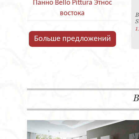
Панно Bello Pittura Этнос
востока
В
S
1
Больше предложений
В