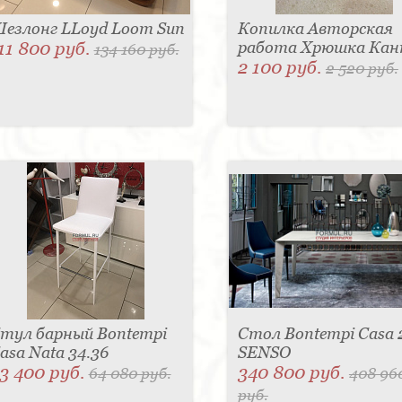
езлонг LLoyd Loom Sun
Копилка Авторская
11 800 руб.
работа Хрюшка Ка
134 160 руб.
2 100 руб.
2 520 руб.
тул барный Bontempi
Стол Bontempi Casa 
asa Nata 34.36
SENSO
3 400 руб.
340 800 руб.
64 080 руб.
408 96
руб.