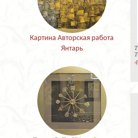
Картина Авторская работа
Т
Янтарь
T
4