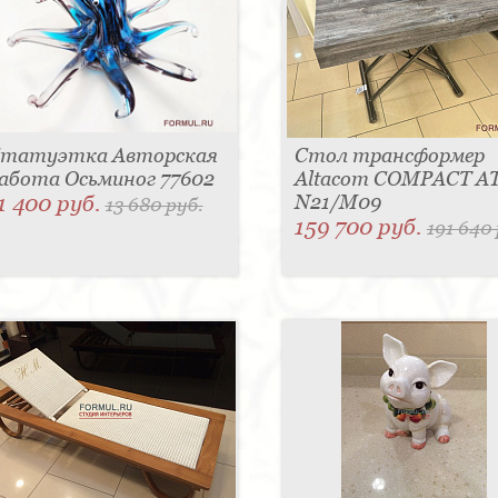
татуэтка Авторская
Стол трансформер
абота Осьминог 77602
Altacom COMPACT A
1 400 руб.
N21/M09
13 680 руб.
159 700 руб.
191 640 