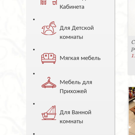
Кабинета
Для Детской
комнаты
С
р
1
Мягкая мебель
Мебель для
Прихожей
Для Ванной
комнаты