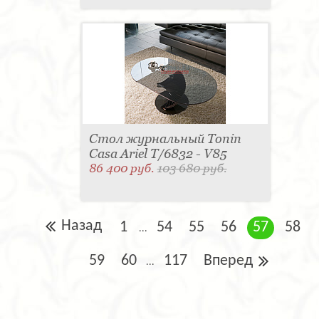
Стол журнальный Tonin
Casa Ariel T/6832 - V85
86 400 руб.
103 680 руб.
Назад
1
54
55
56
57
58
...
59
60
117
Вперед
...