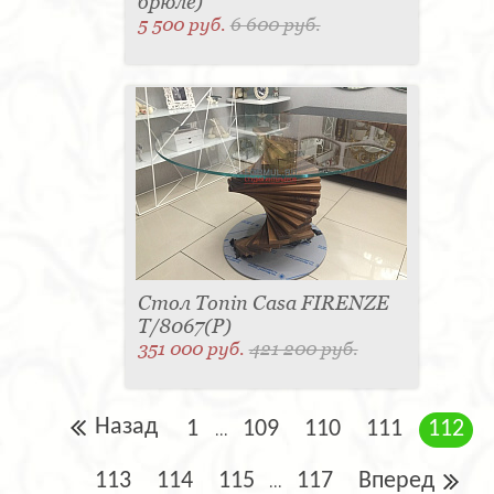
брюле)
5 500 руб.
6 600 руб.
Стол Tonin Casa FIRENZE
T/8067(P)
351 000 руб.
421 200 руб.
Назад
1
109
110
111
112
...
113
114
115
117
Вперед
...