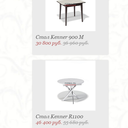
Вытяжка - 3
Матраc - 3
Держатель для
туалетной бумаги - 3
Кассетница - 3
Графин - 3
Пантограф - 3
Поднос - 3
Держатель для стакана - 3
Тумба - 2
Розетка - 2
Туалетный столик - 2
Бар - 2
Стиральная машина - 2
Газетница - 2
Мыльница - 2
Крючок - 2
Полотенцесушитель - 2
Игрушка - 1
Съемник
Стол Kenner 900 М
для одежды - 1
Микроволновая печь - 1
30 800 руб.
36 960 руб.
Игрушка - 1
Игрушка - 1
Игрушка - 1
Игрушка - 1
Утюг - 1
Выдвижная система - 1
Карниз для штор - 1
Мясорубка - 1
Витрина - 1
Ведро для мусора - 1
Игрушка - 1
Морозильная камера - 1
Унитаз - 1
Игрушка - 1
Бутылочница - 1
Буфет - 1
Спальня - 1
Держатель для
одежды - 1
Держатель для обуви - 1
Шезлонг - 1
Ширма - 1
Кондиционер - 1
Панель настенная для TV - 1
Игрушка - 1
Игрушка - 1
Игрушка - 1
Душевая кабина - 1
Игрушка - 1
Игрушка - 1
Подогреватель
посуды - 1
Игрушка - 1
Стойка для TV - 1
Стол Kenner R1100
46 400 руб.
55 680 руб.