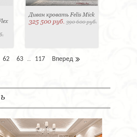
Диван кровать Felis Mick
lex
325 500 руб.
390 600 руб.
б.
62
63
117
Вперед
...
ль