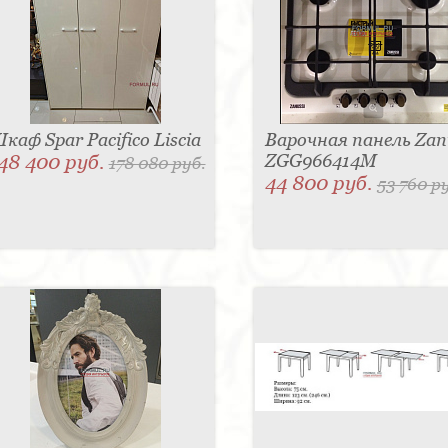
каф Spar Pacifico Liscia
Варочная панель Zan
48 400 руб.
ZGG966414M
178 080 руб.
44 800 руб.
53 760 р