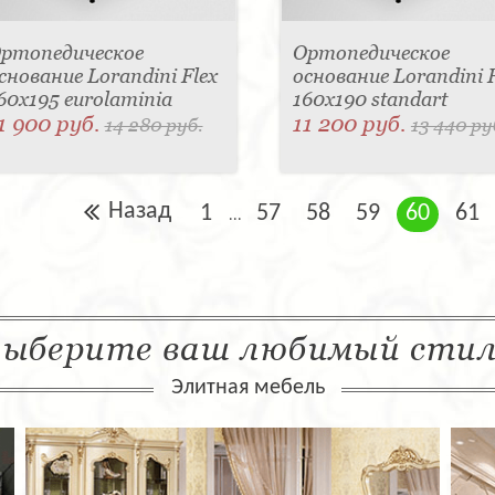
ртопедическое
Ортопедическое
снование Lorandini Flex
основание Lorandini F
60x195 eurolaminia
160x190 standart
1 900 руб.
11 200 руб.
14 280 руб.
13 440 ру
Назад
1
57
58
59
60
61
...
ыберите ваш любимый сти
Элитная мебель