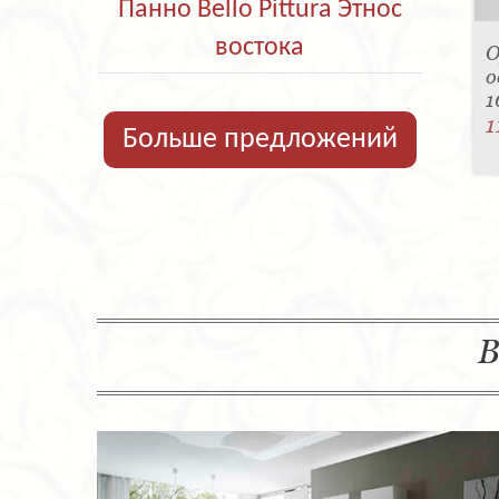
Панно Bello Pittura Этнос
востока
О
о
1
1
Больше предложений
В