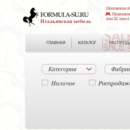
Московская об
FORMULA-SU.RU
Медведково
пом.XI, пом.4
Итальянская мебель
ГЛАВНАЯ
КАТАЛОГ
РАСПРО
Категория
Фабри
Наличие
Распродаж