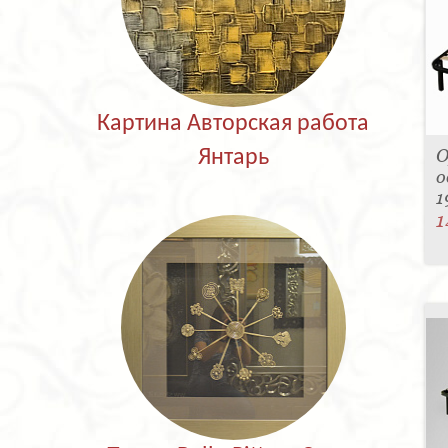
Картина Авторская работа
О
Янтарь
о
1
1