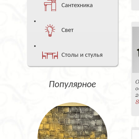
Сантехника
Свет
Столы и стулья
О
Популярное
о
2
8