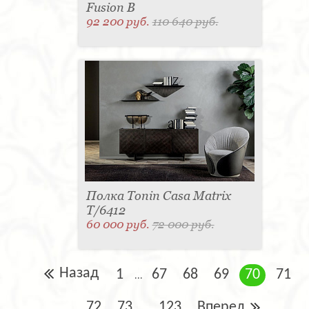
Fusion B
92 200 руб.
110 640 руб.
Полка Tonin Casa Matrix
T/6412
60 000 руб.
72 000 руб.
Назад
1
67
68
69
70
71
...
72
73
123
Вперед
...