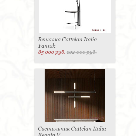
Матраc - 4
Графин - 4
Держатель для
стакана - 4
Панель настенная для TV - 4
Вытяжка - 3
Кассетница - 3
Держатель для
туалетной бумаги - 3
Поднос - 3
Пантограф - 3
Мыльница - 3
Раковина - 3
Унитаз - 2
Кухня - 2
Стиральная машина - 2
Туалетный столик - 2
Тумба - 2
Бар - 2
Карниз для штор - 2
Газетница - 2
Вешалка Cattelan Italia
Крючок - 2
Полотенцесушитель - 2
Yannik
Розетка - 2
Игрушка - 1
Игрушка - 1
85 000 руб.
102 000 руб.
Мясорубка - 1
Съемник для одежды - 1
Игрушка - 1
Игрушка - 1
Витрина - 1
Стойка
ресепшен - 1
Морозильная камера - 1
Выдвижная система - 1
Ведро для мусора - 1
Утюг - 1
Игрушка - 1
Игрушка - 1
Держатель
для обуви - 1
Держатель для одежды - 1
Бутылочница - 1
Ширма - 1
Шезлонг - 1
Микроволновая печь - 1
Кондиционер - 1
Душевая кабина - 1
Буфет - 1
Спальня - 1
Игрушка - 1
Игрушка - 1
Игрушка - 1
Игрушка - 1
Игрушка - 1
Игрушка - 1
Подогреватель посуды - 1
Игрушка - 1
Стойка
для TV - 1
Светильник Cattelan Italia
Regata V