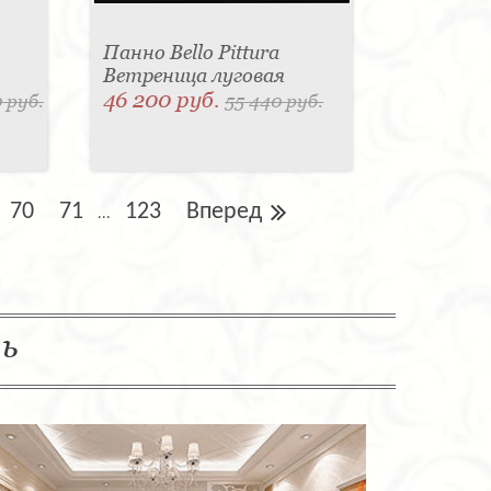
Панно Bello Pittura
Ветреница луговая
46 200 руб.
 руб.
55 440 руб.
70
71
123
Вперед
...
ль