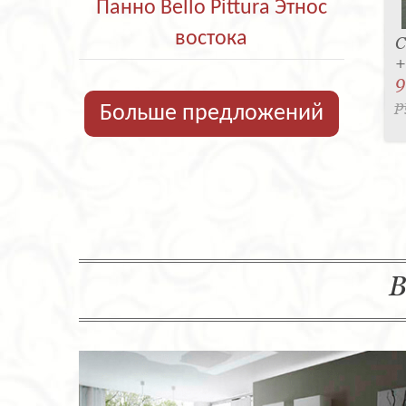
Панно Bello Pittura Этнос
востока
С
+
9
р
Больше предложений
В