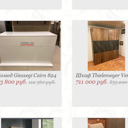
омод Giessegi Cairo 824
Шкаф Thielemeyer Ve
3 800 руб.
711 000 руб.
112 560 руб.
853 200