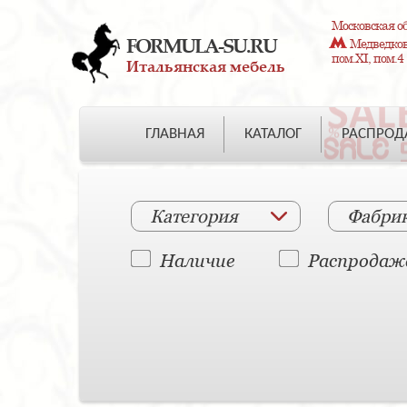
Московская об
FORMULA-SU.RU
Медведково
пом.XI, пом.4
Итальянская мебель
ГЛАВНАЯ
КАТАЛОГ
РАСПРО
Категория
Фабри
Наличие
Распродаж