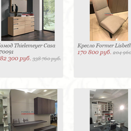
омод Thielemeyer Casa
Кресло Former Lisbet
70091
170 800 руб.
204 960
82 300 руб.
338 760 руб.