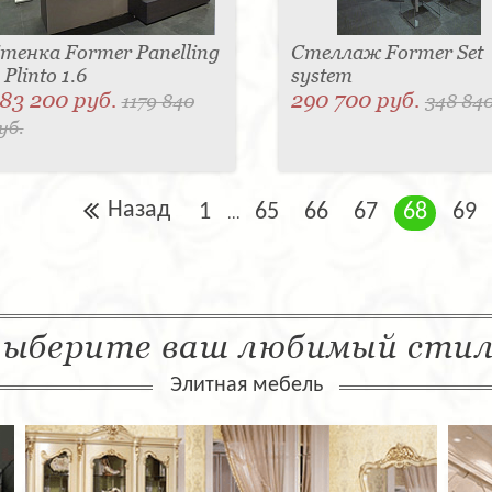
тенка Former Panelling
Стеллаж Former Set
 Plinto 1.6
system
83 200 руб.
290 700 руб.
1179 840
348 840
уб.
Назад
1
65
66
67
68
69
...
ыберите ваш любимый сти
Элитная мебель