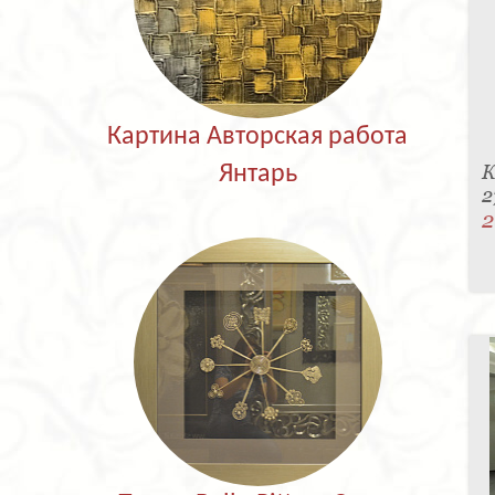
Картина Авторская работа
К
Янтарь
2
2