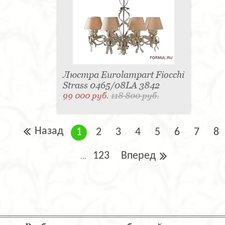
Люстра Eurolampart Fiocchi
Strass 0465/08LA 3842
99 000 руб.
118 800 руб.
Назад
1
2
3
4
5
6
7
8
123
Вперед
...