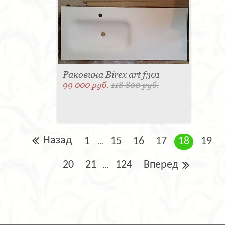
Раковина Birex art f301
99 000 руб.
118 800 руб.
Назад
1
15
16
17
18
19
...
20
21
124
Вперед
...