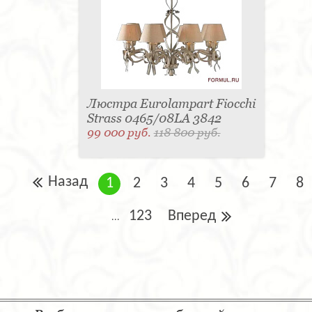
Люстра Eurolampart Fiocchi
Strass 0465/08LA 3842
99 000 руб.
118 800 руб.
Назад
1
2
3
4
5
6
7
8
123
Вперед
...