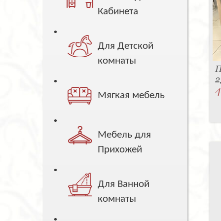
Кабинета
Для Детской
комнаты
П
2
4
Мягкая мебель
Мебель для
Прихожей
Для Ванной
комнаты