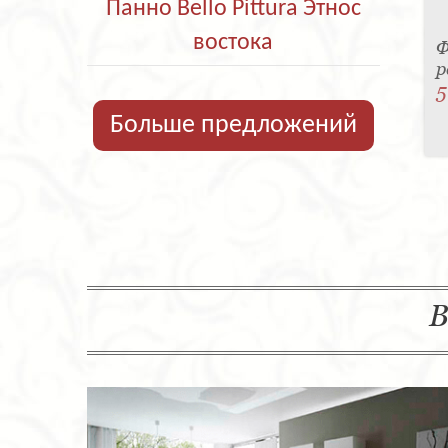
Панно Bello Pittura Этнос
востока
Ф
р
5
Больше предложений
В