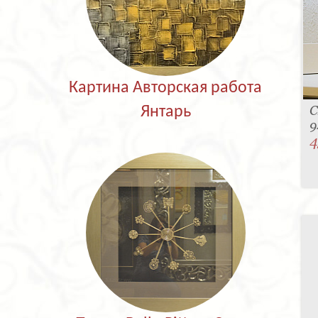
Картина Авторская работа
С
Янтарь
9
4