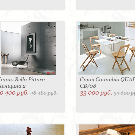
анно Bello Pittura
Стол Connubia QUA
енщина 2
CB/08
0 400 руб.
33 000 руб.
48 480 руб.
39 600 р