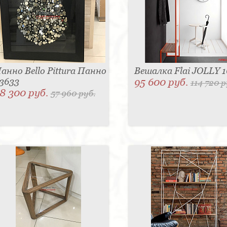
анно Bello Pittura Панно
Вешалка Flai JOLLY 
3633
95 600 руб.
114 720 р
8 300 руб.
57 960 руб.