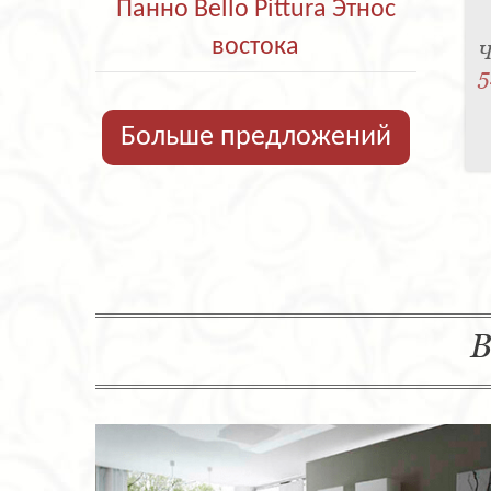
Панно Bello Pittura Этнос
востока
Ч
5
Больше предложений
В