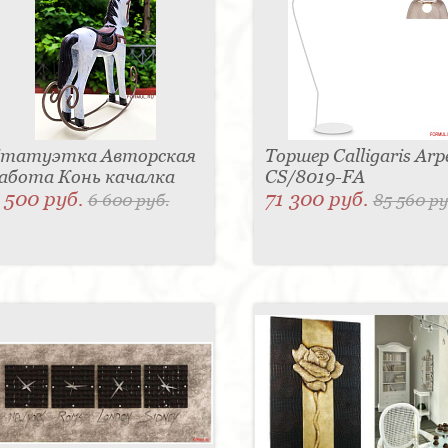
татуэтка Авторская
Торшер Calligaris Arp
абота Конь качалка
CS/8019-FA
 500 руб.
71 300 руб.
6 600 руб.
85 560 ру