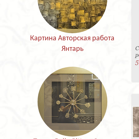
Картина Авторская работа
С
Янтарь
р
5