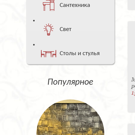
Сантехника
Свет
Столы и стулья
М
Популярное
p
1