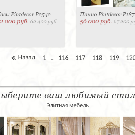
асы Pintdecor P2542
Панно Pintdecor P187
2 000 руб.
56 000 руб.
62 400 руб.
67 200 р
Назад
1
116
117
118
119
12
...
ыберите ваш любимый сти
Элитная мебель