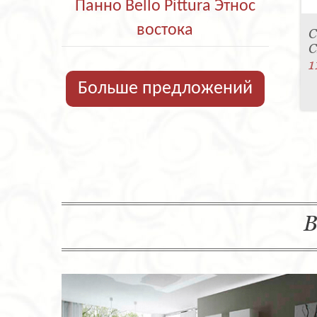
Панно Bello Pittura Этнос
востока
С
C
1
Больше предложений
В