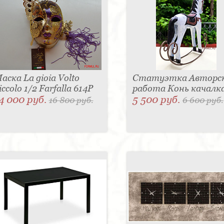
аска La gioia Volto
Статуэтка Авторс
iccolo 1/2 Farfalla 614P
работа Конь качалк
4 000 руб.
5 500 руб.
16 800 руб.
6 600 руб.