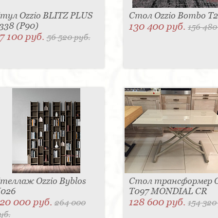
тул Ozzio BLITZ PLUS
Стол Ozzio Bombo T
338 (P90)
130 400 руб.
156 480
7 100 руб.
56 520 руб.
теллаж Ozzio Byblos
Стол трансформер O
026
T097 MONDIAL CR
20 000 руб.
128 600 руб.
264 000
154 320
уб.