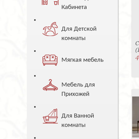
Кабинета
Для Детской
комнаты
С
(
4
Мягкая мебель
Мебель для
Прихожей
Для Ванной
комнаты