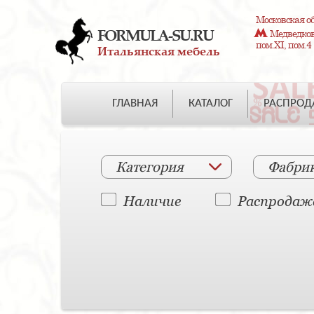
Московская об
FORMULA-SU.RU
Медведково
пом.XI, пом.4
Итальянская мебель
ГЛАВНАЯ
КАТАЛОГ
РАСПРО
Категория
Фабри
Наличие
Распродаж