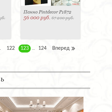
Панно Pintdecor P1872
56 000 руб.
уб.
67 200 руб.
1
122
123
124
Вперед
...
ль