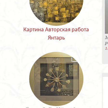
Картина Авторская работа
М
Янтарь
p
1