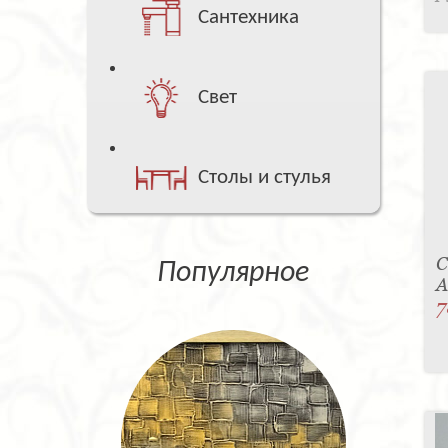
Сантехника
Свет
Столы и стулья
С
Популярное
A
7