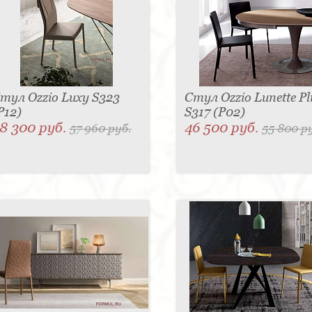
тул Ozzio Luxy S323
Стул Ozzio Lunette Pl
P12)
S317 (P02)
8 300 руб.
46 500 руб.
57 960 руб.
55 800 р