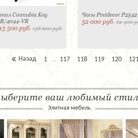
тол Connubia Key
Часы Pintdecor P2542
B/4044-VR
52 000 руб.
62 400 р
15 500 руб.
138 600 руб.
Назад
1
117
118
119
120
12
...
ыберите ваш любимый сти
Элитная мебель