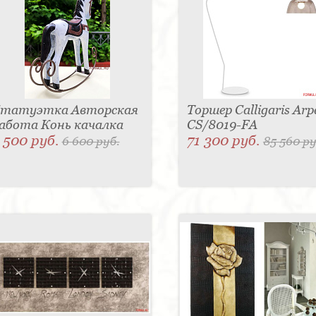
татуэтка Авторская
Торшер Calligaris Arp
абота Конь качалка
CS/8019-FA
 500 руб.
71 300 руб.
6 600 руб.
85 560 ру