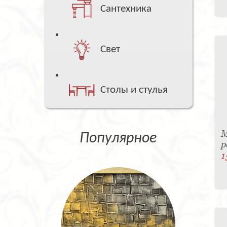
Сантехника
Свет
Столы и стулья
М
Популярное
p
1