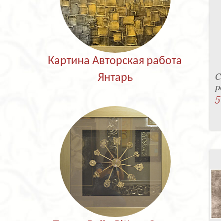
Картина Авторская работа
С
Янтарь
р
5