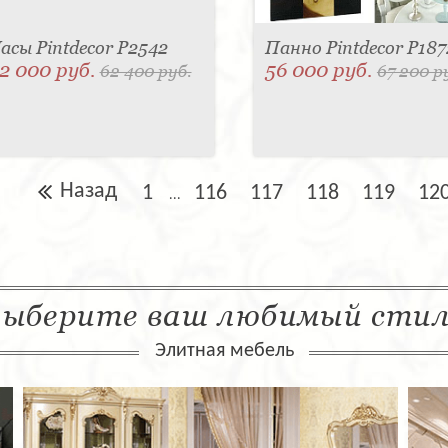
асы Pintdecor P2542
Панно Pintdecor P187
2 000 руб.
56 000 руб.
62 400 руб.
67 200 р
Назад
1
116
117
118
119
12
...
ыберите ваш любимый сти
Элитная мебель