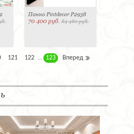
2
Панно Pintdecor P2938
70 400 руб.
уб.
84 480 руб.
0
121
122
123
Вперед
...
ль