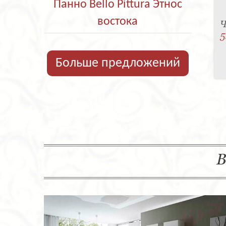
Панно Bello Pittura Этнос
востока
Ч
5
Больше предложений
В