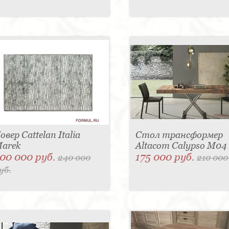
овер Cattelan Italia
Стол трансформер
arek
Altacom Calypso M04
00 000 руб.
175 000 руб.
240 000
210 000
уб.