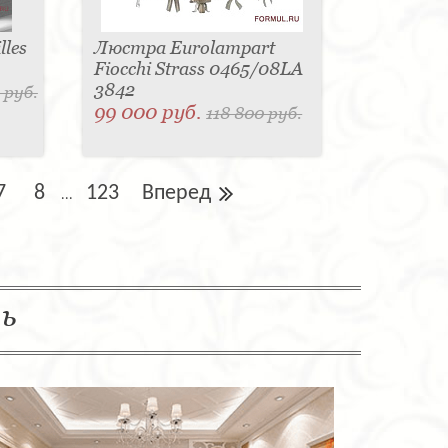
les
Люстра Eurolampart
Fiocchi Strass 0465/08LA
3842
 руб.
99 000 руб.
118 800 руб.
7
8
123
Вперед
...
ль