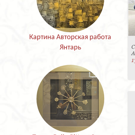
Картина Авторская работа
С
Янтарь
A
1