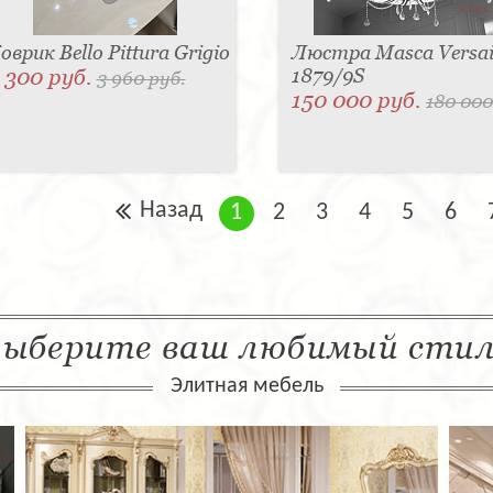
оврик Bello Pittura Grigio
Люстра Masca Versail
 300 руб.
1879/9S
3 960 руб.
150 000 руб.
180 000
Назад
1
2
3
4
5
6
ыберите ваш любимый сти
Элитная мебель