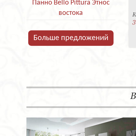
Панно Bello Pittura Этнос
востока
К
3
Больше предложений
В