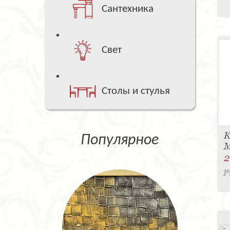
Сантехника
Свет
Столы и стулья
К
Популярное
M
2
р