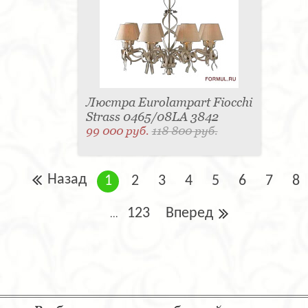
Люстра Eurolampart Fiocchi
Strass 0465/08LA 3842
99 000 руб.
118 800 руб.
Назад
1
2
3
4
5
6
7
8
123
Вперед
...