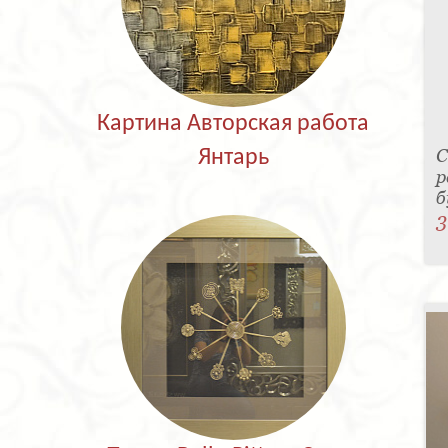
Картина Авторская работа
С
Янтарь
р
б
3