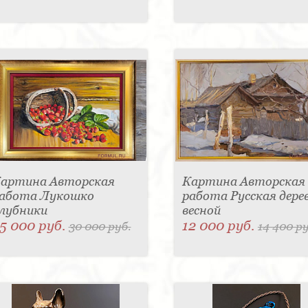
артина Авторская
Картина Авторская
абота Лукошко
работа Русская дере
лубники
весной
5 000 руб.
12 000 руб.
30 000 руб.
14 400 ру