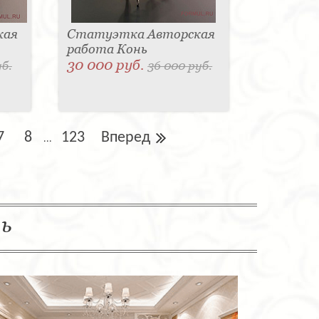
кая
Статуэтка Авторская
работа Конь
30 000 руб.
уб.
36 000 руб.
7
8
123
Вперед
...
ль