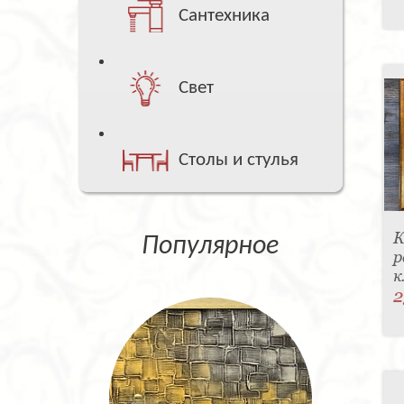
Сантехника
Свет
Столы и стулья
К
Популярное
р
к
2