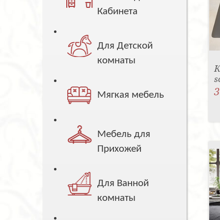
Кабинета
Для Детской
комнаты
К
s
3
Мягкая мебель
Мебель для
Прихожей
Для Ванной
комнаты