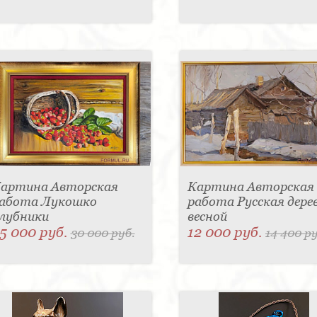
артина Авторская
Картина Авторская
абота Лукошко
работа Русская дере
лубники
весной
5 000 руб.
12 000 руб.
30 000 руб.
14 400 ру