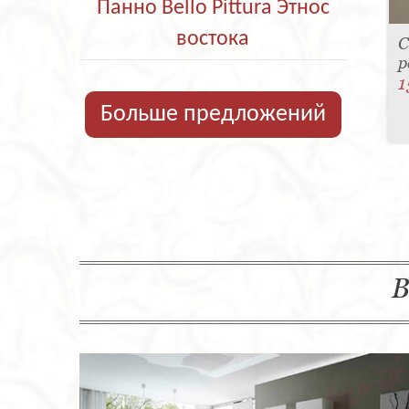
Панно Bello Pittura Этнос
востока
С
р
1
Больше предложений
В