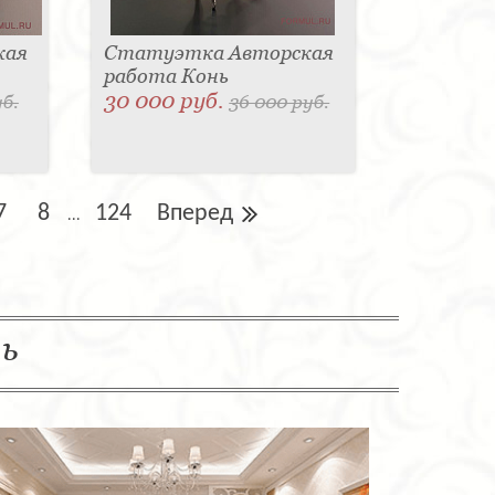
кая
Статуэтка Авторская
работа Конь
30 000 руб.
уб.
36 000 руб.
7
8
124
Вперед
...
ль