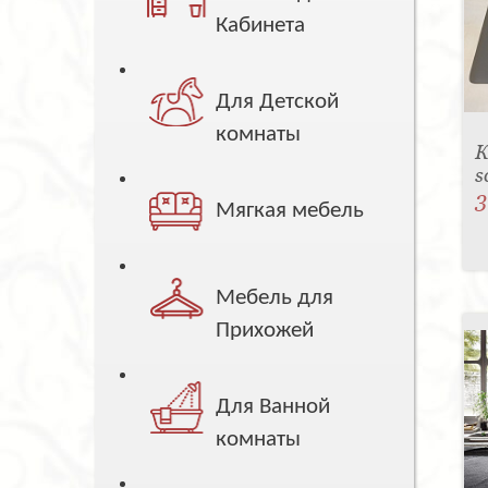
Кабинета
Для Детской
комнаты
К
s
3
Мягкая мебель
Мебель для
Прихожей
Для Ванной
комнаты