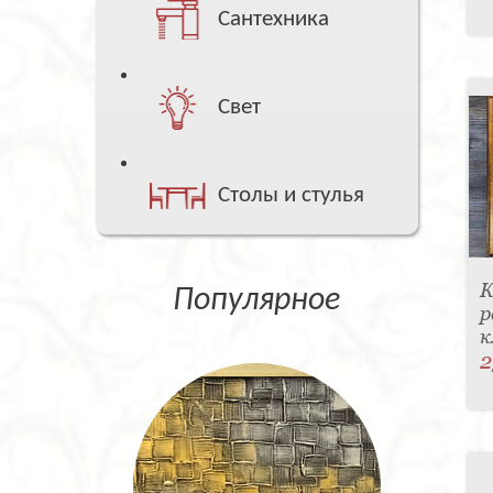
Сантехника
Свет
Столы и стулья
К
Популярное
р
к
2