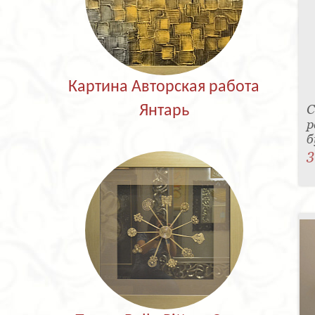
Картина Авторская работа
С
Янтарь
р
б
3