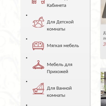
Кабинета
Для Детской
комнаты
К
s
3
Мягкая мебель
Мебель для
Прихожей
Для Ванной
комнаты