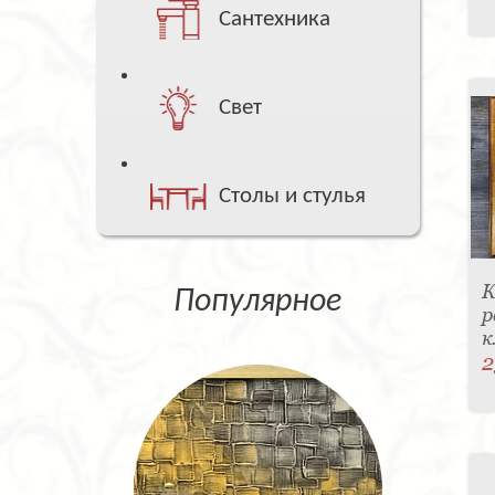
Сантехника
Свет
Столы и стулья
К
Популярное
р
к
2