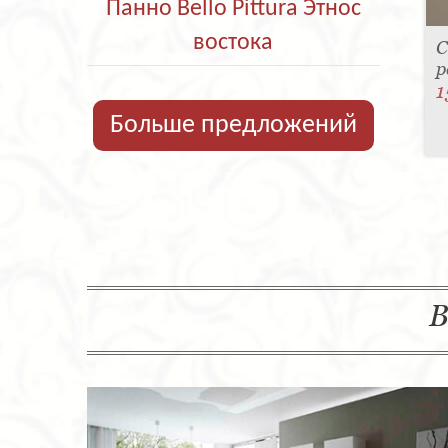
Панно Bello Pittura Этнос
востока
С
р
1
Больше предложений
В