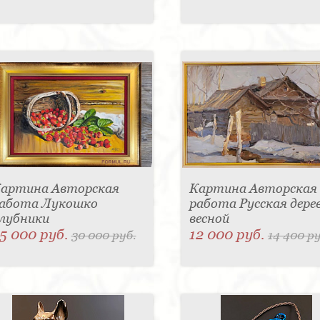
артина Авторская
Картина Авторская
абота Лукошко
работа Русская дере
лубники
весной
5 000 руб.
12 000 руб.
30 000 руб.
14 400 ру