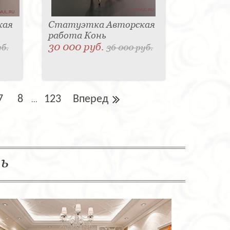
кая
Статуэтка Авторская
работа Конь
30 000 руб.
уб.
36 000 руб.
7
8
123
Вперед
...
ль