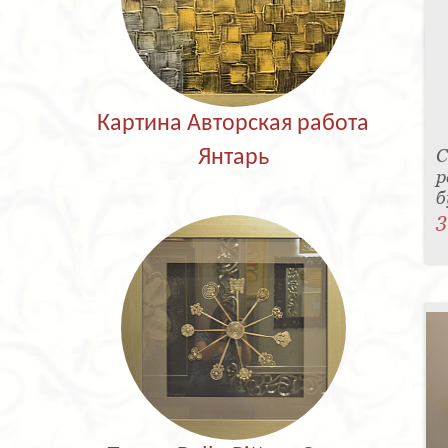
Картина Авторская работа
С
Янтарь
р
б
3