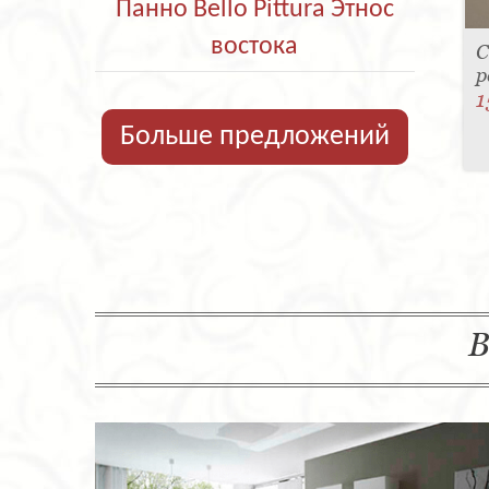
Панно Bello Pittura Этнос
востока
С
р
1
Больше предложений
В