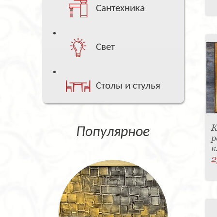
Сантехника
Свет
Столы и стулья
К
Популярное
р
к
2