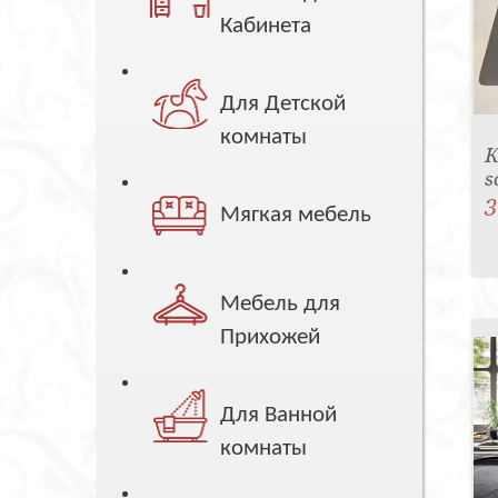
Кабинета
Для Детской
комнаты
К
s
3
Мягкая мебель
Мебель для
Прихожей
Для Ванной
комнаты