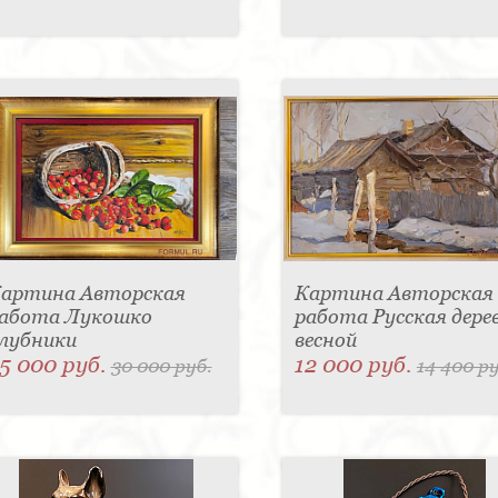
артина Авторская
Картина Авторская
абота Лукошко
работа Русская дере
лубники
весной
5 000 руб.
12 000 руб.
30 000 руб.
14 400 ру