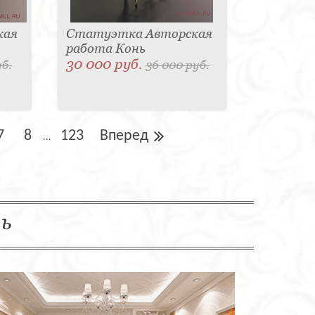
кая
Статуэтка Авторская
работа Конь
30 000 руб.
уб.
36 000 руб.
7
8
123
Вперед
...
ль