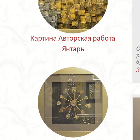
Картина Авторская работа
С
Янтарь
р
б
3