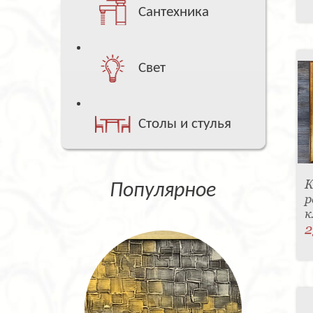
Сантехника
Свет
Столы и стулья
К
Популярное
р
к
2