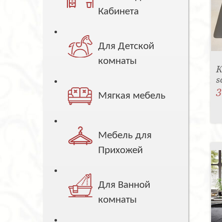
Кабинета
Для Детской
комнаты
К
s
3
Мягкая мебель
Мебель для
Прихожей
Для Ванной
комнаты