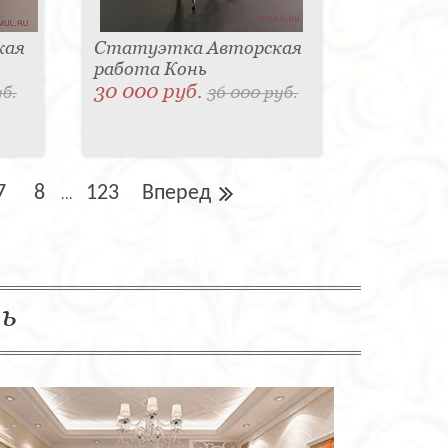
кая
Статуэтка Авторская
работа Конь
30 000 руб.
уб.
36 000 руб.
7
8
123
Вперед
...
ль