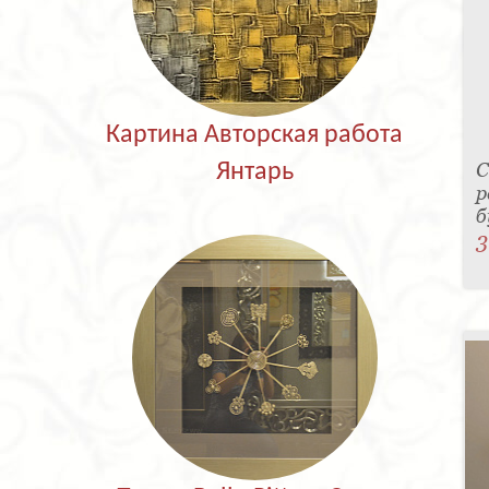
Картина Авторская работа
С
Янтарь
р
б
3