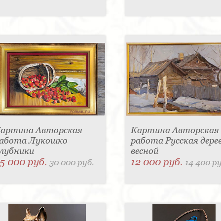
артина Авторская
Картина Авторская
абота Лукошко
работа Русская дере
лубники
весной
5 000 руб.
12 000 руб.
30 000 руб.
14 400 ру