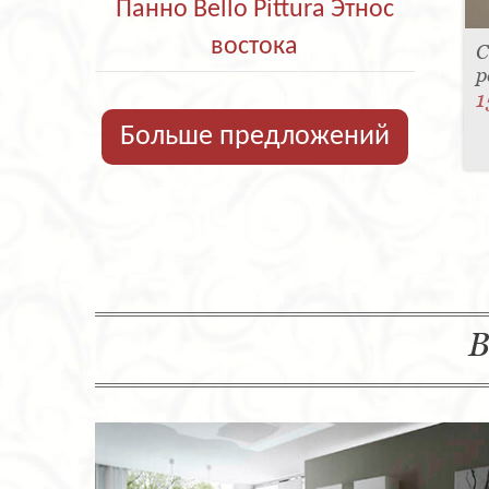
Панно Bello Pittura Этнос
востока
С
р
1
Больше предложений
В