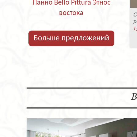
Панно Bello Pittura Этнос
востока
С
р
1
Больше предложений
В