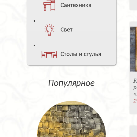
Сантехника
Свет
Столы и стулья
К
Популярное
р
к
2