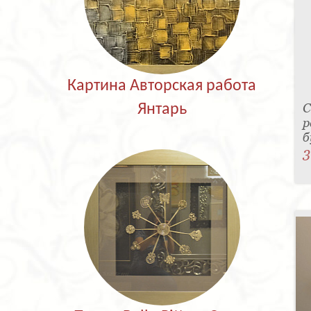
Картина Авторская работа
С
Янтарь
р
б
3