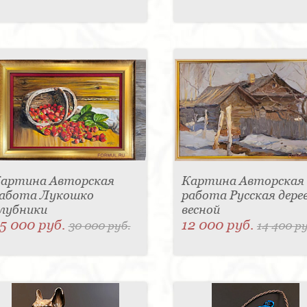
артина Авторская
Картина Авторская
абота Лукошко
работа Русская дере
лубники
весной
5 000 руб.
12 000 руб.
30 000 руб.
14 400 ру