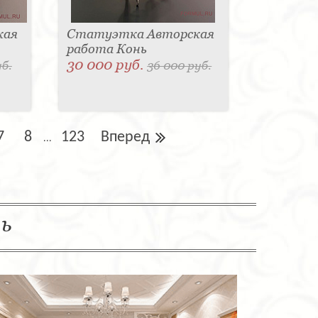
кая
Статуэтка Авторская
работа Конь
30 000 руб.
уб.
36 000 руб.
7
8
123
Вперед
...
ль