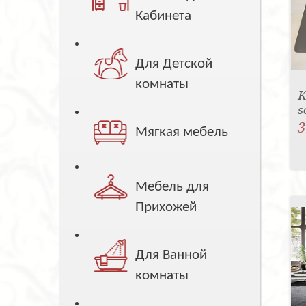
Кабинета
Для Детской
комнаты
К
s
3
Мягкая мебель
Мебель для
Прихожей
Для Ванной
комнаты