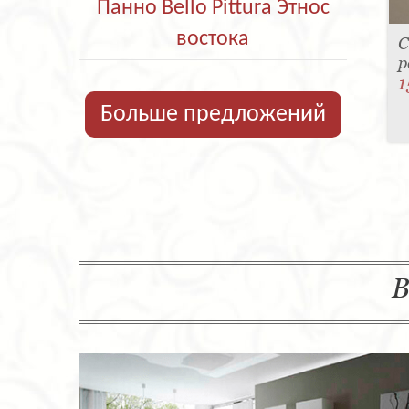
Панно Bello Pittura Этнос
востока
С
р
1
Больше предложений
В