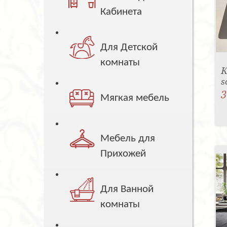
Кабинета
Для Детской
комнаты
К
s
3
Мягкая мебель
Мебель для
Прихожей
Для Ванной
комнаты