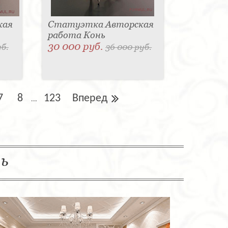
кая
Статуэтка Авторская
работа Конь
30 000 руб.
уб.
36 000 руб.
7
8
123
Вперед
...
ль