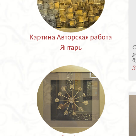
Картина Авторская работа
С
Янтарь
р
б
3