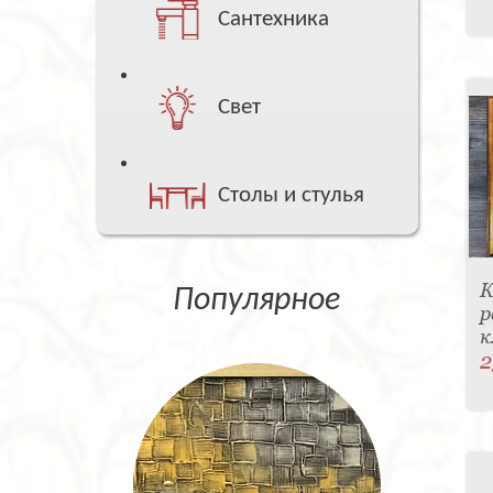
Сантехника
Свет
Столы и стулья
К
Популярное
р
к
2