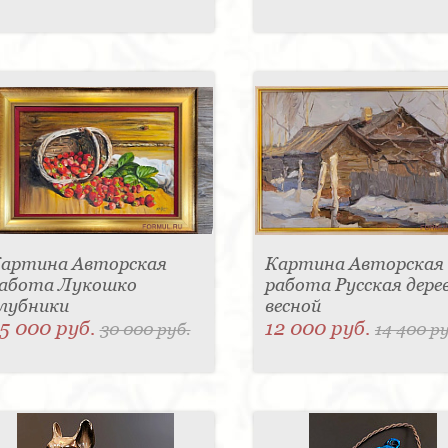
артина Авторская
Картина Авторская
абота Лукошко
работа Русская дере
лубники
весной
5 000 руб.
12 000 руб.
30 000 руб.
14 400 ру