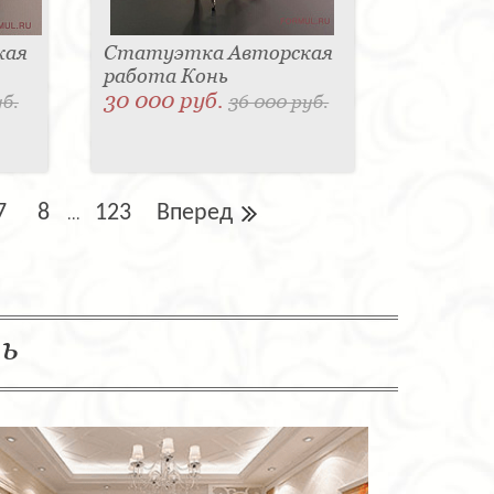
кая
Статуэтка Авторская
работа Конь
30 000 руб.
уб.
36 000 руб.
7
8
123
Вперед
...
ль