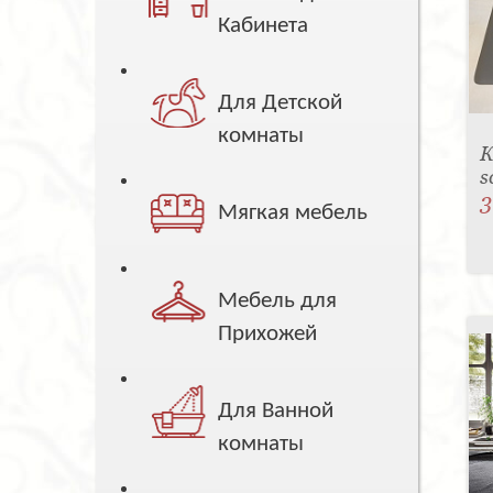
Кабинета
Для Детской
комнаты
К
s
3
Мягкая мебель
Мебель для
Прихожей
Для Ванной
комнаты