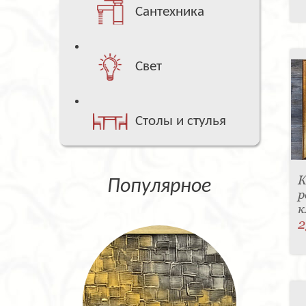
Сантехника
Свет
Столы и стулья
К
Популярное
р
к
2