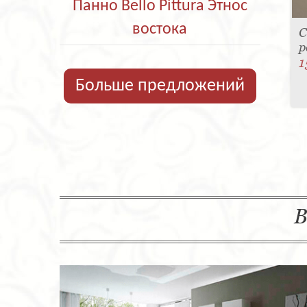
Панно Bello Pittura Этнос
востока
С
р
1
Больше предложений
В