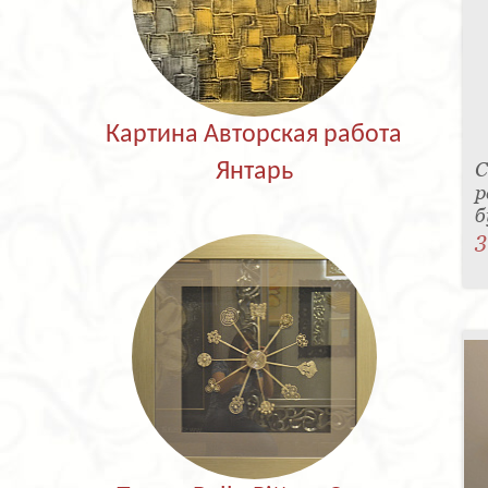
Картина Авторская работа
С
Янтарь
р
б
3