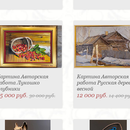
артина Авторская
Картина Авторская
абота Лукошко
работа Русская дере
лубники
весной
5 000 руб.
12 000 руб.
30 000 руб.
14 400 ру