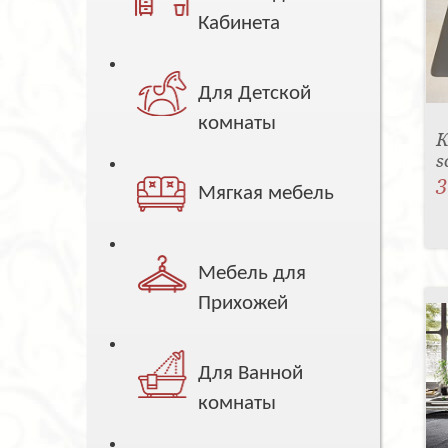
Кабинета
Для Детской
комнаты
К
s
3
Мягкая мебель
Мебель для
Прихожей
Для Ванной
комнаты