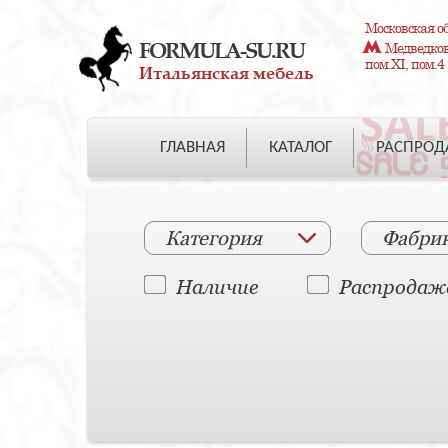
Московская об
FORMULA-SU.RU
Медведково
пом.XI, пом.4
Итальянская мебель
ГЛАВНАЯ
КАТАЛОГ
РАСПРО
Категория
Фабри
Наличие
Распродаж