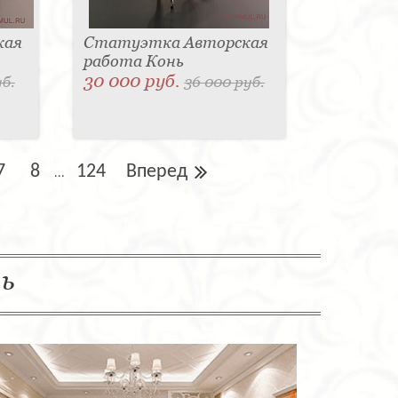
кая
Статуэтка Авторская
работа Конь
30 000 руб.
уб.
36 000 руб.
7
8
124
Вперед
...
ль