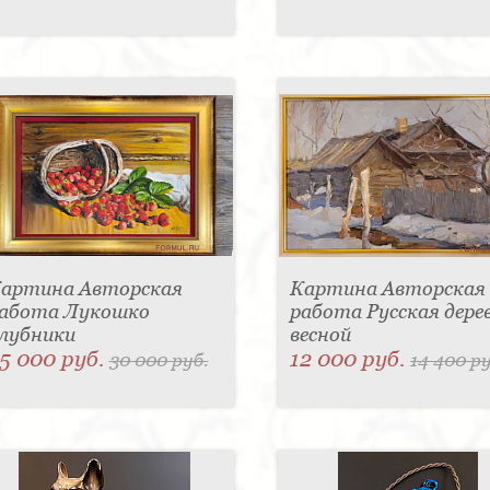
артина Авторская
Картина Авторская
абота Лукошко
работа Русская дере
лубники
весной
5 000 руб.
12 000 руб.
30 000 руб.
14 400 ру