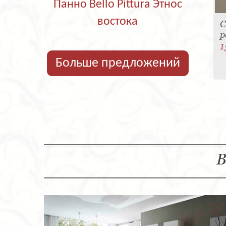
Панно Bello Pittura Этнос
востока
С
р
1
Больше предложений
В