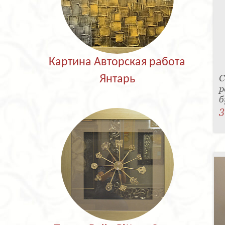
Картина Авторская работа
С
Янтарь
р
б
3