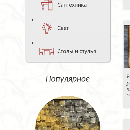
Сантехника
Свет
Столы и стулья
К
Популярное
р
к
2