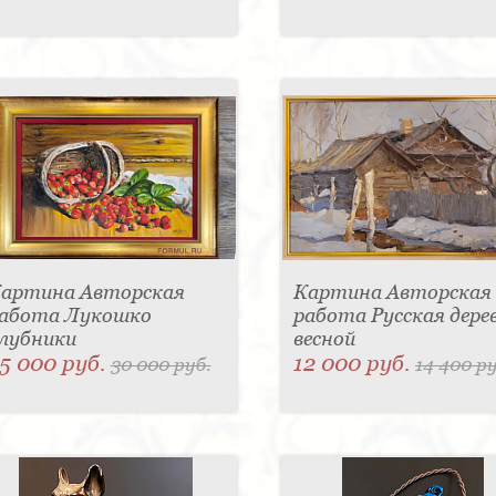
артина Авторская
Картина Авторская
абота Лукошко
работа Русская дере
лубники
весной
5 000 руб.
12 000 руб.
30 000 руб.
14 400 ру