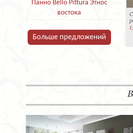
Панно Bello Pittura Этнос
востока
С
р
1
Больше предложений
В