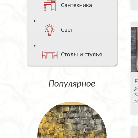
Сантехника
Свет
Столы и стулья
К
Популярное
р
к
2