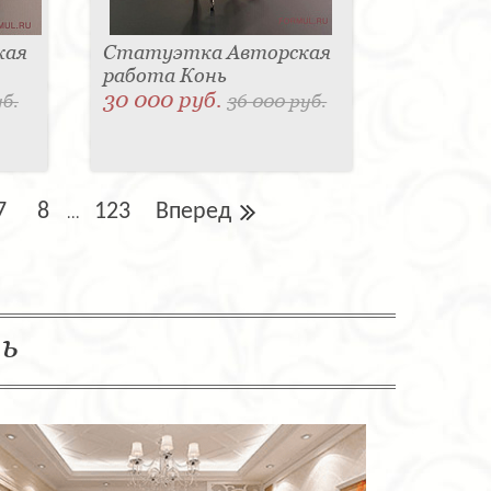
кая
Статуэтка Авторская
работа Конь
30 000 руб.
уб.
36 000 руб.
7
8
123
Вперед
...
ль