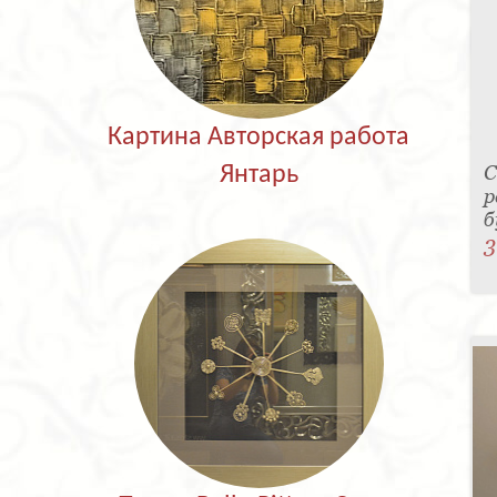
Картина Авторская работа
С
Янтарь
р
б
3