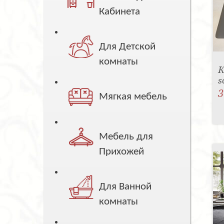
Кабинета
Для Детской
комнаты
К
s
3
Мягкая мебель
Мебель для
Прихожей
Для Ванной
комнаты