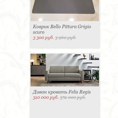
Матраc - 4
Графин - 4
Держатель для
стакана - 4
Панель настенная для TV - 4
Вытяжка - 3
Кассетница - 3
Держатель для
туалетной бумаги - 3
Поднос - 3
Пантограф - 3
Мыльница - 3
Раковина - 3
Унитаз - 2
Кухня - 2
Стиральная машина - 2
Коврик Bello Pittura Grigio
Туалетный столик - 2
Тумба - 2
Бар - 2
scuro
Карниз для штор - 2
Газетница - 2
Крючок - 2
Полотенцесушитель - 2
3 300 руб.
3 960 руб.
Розетка - 2
Игрушка - 1
Игрушка - 1
Мясорубка - 1
Съемник для одежды - 1
Игрушка - 1
Игрушка - 1
Витрина - 1
Стойка
ресепшен - 1
Морозильная камера - 1
Выдвижная система - 1
Ведро для мусора - 1
Утюг - 1
Игрушка - 1
Игрушка - 1
Держатель
для обуви - 1
Держатель для одежды - 1
Бутылочница - 1
Ширма - 1
Шезлонг - 1
Микроволновая печь - 1
Кондиционер - 1
Душевая кабина - 1
Буфет - 1
Спальня - 1
Игрушка - 1
Игрушка - 1
Игрушка - 1
Игрушка - 1
Игрушка - 1
Игрушка - 1
Диван кровать Felis Regis
Подогреватель посуды - 1
Игрушка - 1
Стойка
310 000 руб.
372 000 руб.
для TV - 1