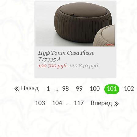
Пуф Tonin Casa Plisse
T/7335 A
100 700 руб.
120 840 руб.
Назад
1
98
99
100
101
102
...
103
104
117
Вперед
...