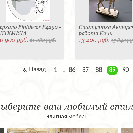
еркало Pintdecor P4250 -
Статуэтка Авторс
RTEMISIA
работа Конь
0 900 руб.
13 200 руб.
61 080 руб.
15 840 ру
Назад
1
86
87
88
89
90
...
ыберите ваш любимый сти
Элитная мебель