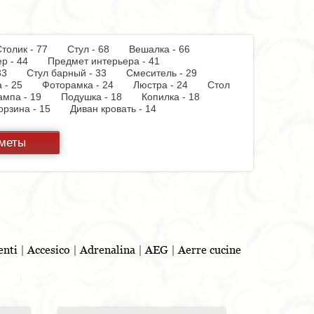
толик - 77
Стул - 68
Вешалка - 66
мер - 44
Предмет интерьера - 41
 - 33
Стул барный - 33
Смеситель - 29
а - 25
Фоторамка - 24
Люстра - 24
Стол
лампа - 19
Подушка - 18
Копилка - 18
орзина - 15
Диван кровать - 14
12
Комплект мебели для ванной - 12
 - 10
Скамья - 10
Блюдо - 10
дметы
ая мойка - 8
Торшер - 8
Стенка - 8
Полка
онт - 8
Тумба для обуви - 7
Шкаф купе - 7
чник - 6
Лоток - 5
Посудомоечная
атель - 4
Раковина - 3
Вытяжка - 3
а - 3
Графин - 3
Пантограф - 3
 - 2
Туалетный столик - 2
Бар - 2
чок - 2
Полотенцесушитель - 2
 - 1
Игрушка - 1
Игрушка - 1
Игрушка - 1
 штор - 1
Мясорубка - 1
Витрина - 1
Ведро
enti
|
Accesico
|
Adrenalina
|
AEG
|
Aerre cucine
таз - 1
Игрушка - 1
Бутылочница - 1
ель для обуви - 1
Шезлонг - 1
Ширма - 1
1
Игрушка - 1
Игрушка - 1
Душевая
ды - 1
Игрушка - 1
Стойка для TV - 1