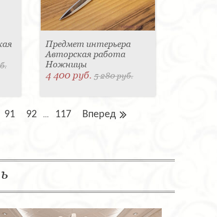
кая
Предмет интерьера
Авторская работа
Ножницы
б.
4 400 руб.
5 280 руб.
91
92
117
Вперед
...
ль