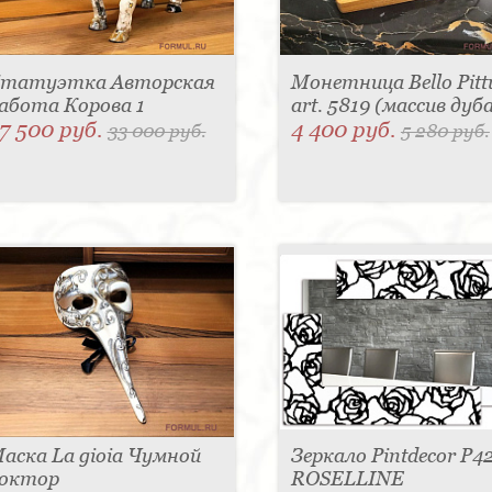
татуэтка Авторская
Монетница Bello Pitt
абота Корова 1
art. 5819 (массив дуб
7 500 руб.
4 400 руб.
33 000 руб.
5 280 руб.
аска La gioia Чумной
Зеркало Pintdecor P42
октор
ROSELLINE