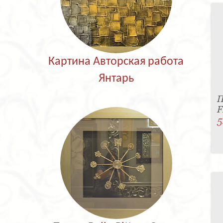
Картина Авторская работа
Янтарь
П
F
5