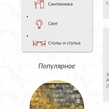
1
Сантехника
Свет
Столы и стулья
Популярное
З
5