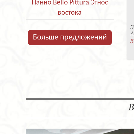
Панно Bello Pittura Этнос
востока
З
A
Больше предложений
5
В