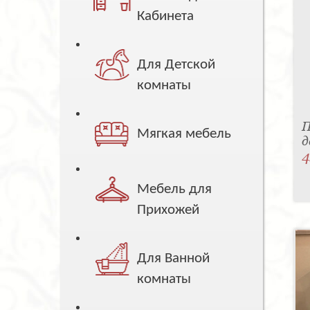
Кабинета
Для Детской
комнаты
П
Мягкая мебель
д
4
Мебель для
Прихожей
Для Ванной
комнаты