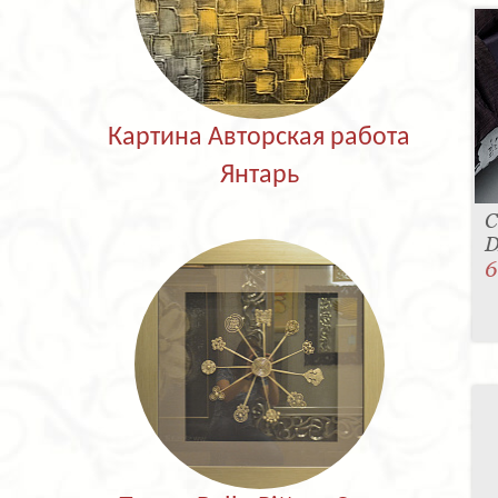
Картина Авторская работа
Янтарь
С
D
6