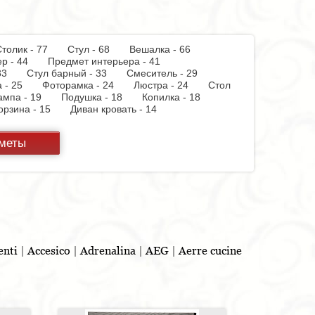
толик - 77
Стул - 68
Вешалка - 66
мер - 44
Предмет интерьера - 41
 - 33
Стул барный - 33
Смеситель - 29
а - 25
Фоторамка - 24
Люстра - 24
Стол
лампа - 19
Подушка - 18
Копилка - 18
орзина - 15
Диван кровать - 14
12
Комплект мебели для ванной - 12
 - 10
Скамья - 10
Блюдо - 10
дметы
ая мойка - 8
Торшер - 8
Стенка - 8
Полка
онт - 8
Тумба для обуви - 7
Шкаф купе - 7
чник - 6
Лоток - 5
Посудомоечная
атель - 4
Раковина - 3
Вытяжка - 3
а - 3
Графин - 3
Пантограф - 3
 - 2
Туалетный столик - 2
Бар - 2
чок - 2
Полотенцесушитель - 2
 - 1
Игрушка - 1
Игрушка - 1
Игрушка - 1
 штор - 1
Мясорубка - 1
Витрина - 1
Ведро
enti
|
Accesico
|
Adrenalina
|
AEG
|
Aerre cucine
таз - 1
Игрушка - 1
Бутылочница - 1
ель для обуви - 1
Шезлонг - 1
Ширма - 1
1
Игрушка - 1
Игрушка - 1
Душевая
ды - 1
Игрушка - 1
Стойка для TV - 1