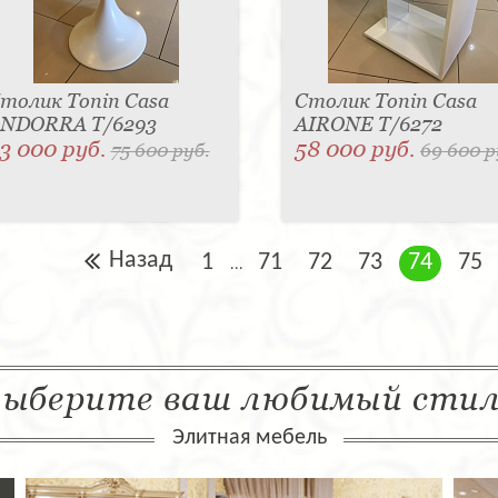
толик Tonin Casa
Столик Tonin Casa
NDORRA T/6293
AIRONE T/6272
3 000 руб.
58 000 руб.
75 600 руб.
69 600 р
Назад
1
71
72
73
74
75
...
ыберите ваш любимый сти
Элитная мебель