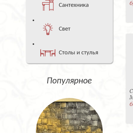
6
Сантехника
Свет
Столы и стулья
Популярное
С
M
6