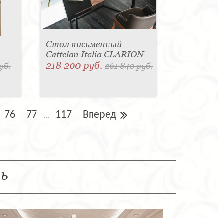
Стол письменный
Cattelan Italia CLARION
218 200 руб.
уб.
261 840 руб.
76
77
117
Вперед
...
ль