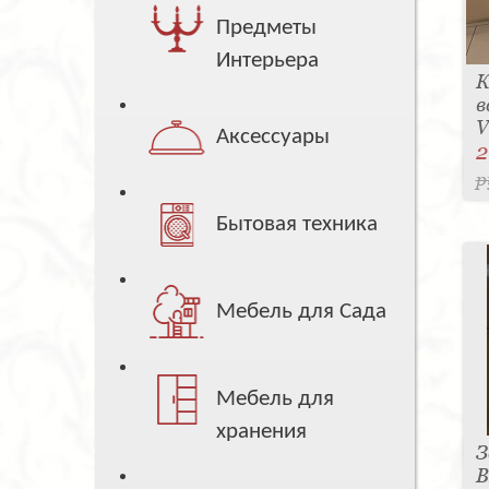
Предметы
Интерьера
К
в
V
Аксессуары
2
р
Бытовая техника
Мебель для Сада
Мебель для
хранения
З
B