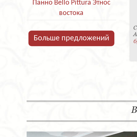
Панно Bello Pittura Этнос
востока
С
A
Больше предложений
6
В