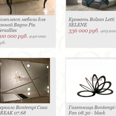
омплект мебели для
Кровать Bolzan Letti
анной Bagno Piu
SELENE
ersallies
336 000 руб.
403 200
00 000 руб.
240 000
уб.
еркало Bontempi Casa
Газетница Bontempi 
REAK 07.68
Fan 08.30 - black