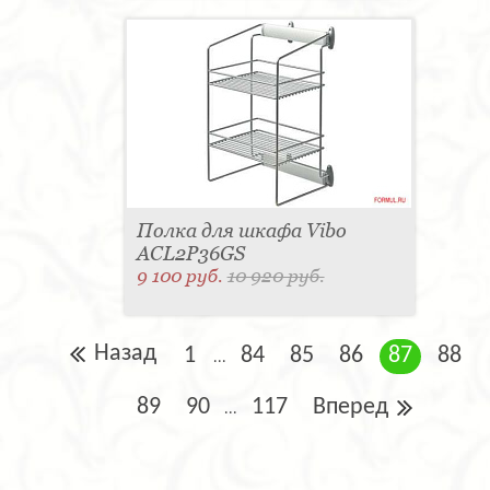
Полка для шкафа Vibo
ACL2P36GS
9 100 руб.
10 920 руб.
Назад
1
84
85
86
87
88
...
89
90
117
Вперед
...