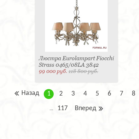
Люстра Eurolampart Fiocchi
Strass 0465/08LA 3842
99 000 руб.
118 800 руб.
Назад
1
2
3
4
5
6
7
8
117
Вперед
...