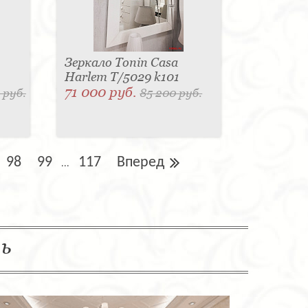
Зеркало Tonin Casa
Harlem T/5029 k101
71 000 руб.
 руб.
85 200 руб.
98
99
117
Вперед
...
ль