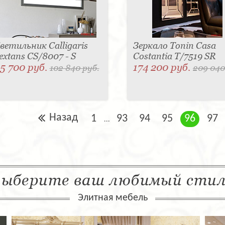
ветильник Calligaris
Зеркало Tonin Casa
extans CS/8007 - S
Costantia T/7519 SR
5 700 руб.
174 200 руб.
102 840 руб.
209 040
Назад
1
93
94
95
96
97
...
ыберите ваш любимый сти
Элитная мебель