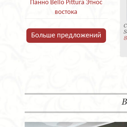
Панно Bello Pittura Этнос
востока
С
S
Больше предложений
8
В