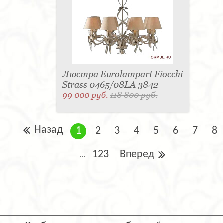
Люстра Eurolampart Fiocchi
Strass 0465/08LA 3842
99 000 руб.
118 800 руб.
Назад
1
2
3
4
5
6
7
8
123
Вперед
...