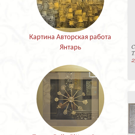
Картина Авторская работа
С
Янтарь
T
2