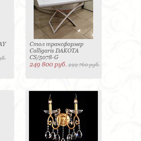
AY
Стол трансформер
Calligaris DAKOTA
CS/5078-G
уб.
249 800 руб.
299 760 руб.