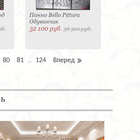
од
Панно Bello Pittura
Одуванчик
32 100 руб.
уб.
38 520 руб.
80
81
124
Вперед
...
ль