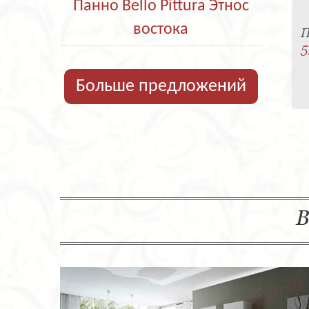
Панно Bello Pittura Этнос
востока
П
5
Больше предложений
В