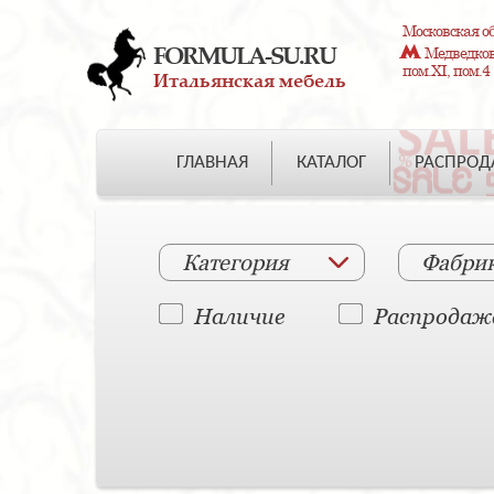
Московская об
FORMULA-SU.RU
Медведково
пом.XI, пом.4
Итальянская мебель
ГЛАВНАЯ
КАТАЛОГ
РАСПРО
Категория
Фабри
Наличие
Распродаж