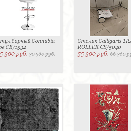
тул барный Connubia
Столик Calligaris TR
oe CB/1532
ROLLER CS/5040
5 300 руб.
55 300 руб.
30 360 руб.
66 360 р