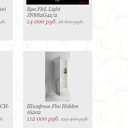
ini
Бра F&L Light
JN882G42/2
14 000 руб.
уб.
16 800 руб.
 CH-
Шкафчик Flai Hidden
16202
112 000 руб.
б.
134 400 руб.