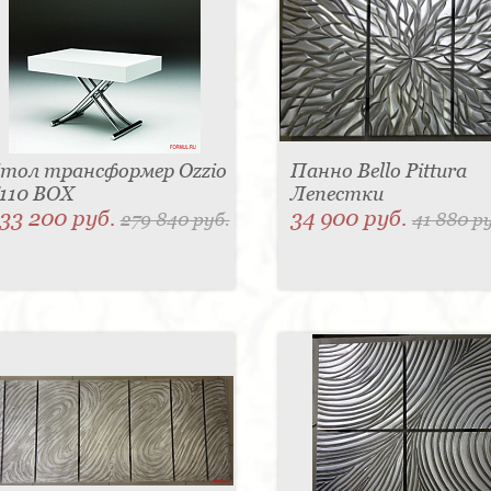
тол трансформер Ozzio
Панно Bello Pittura
110 BOX
Лепестки
33 200 руб.
34 900 руб.
279 840 руб.
41 880 р