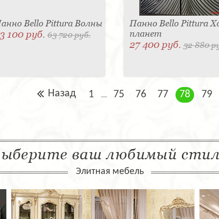
анно Bello Pittura Волны
Панно Bello Pittura Х
3 100 руб.
планет
63 720 руб.
27 400 руб.
32 880 р
Назад
1
75
76
77
78
79
...
ыберите ваш любимый сти
Элитная мебель