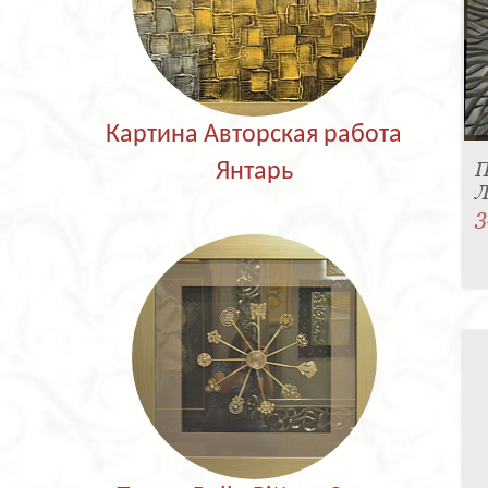
Картина Авторская работа
П
Янтарь
Л
3