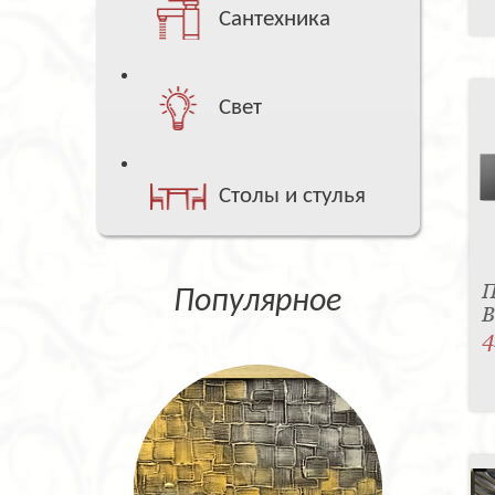
Сантехника
Свет
Столы и стулья
П
Популярное
B
4