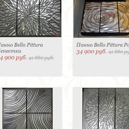
анно Bello Pittura
Панно Bello Pittura Р
епестки
34 900 руб.
41 880 р
4 900 руб.
41 880 руб.