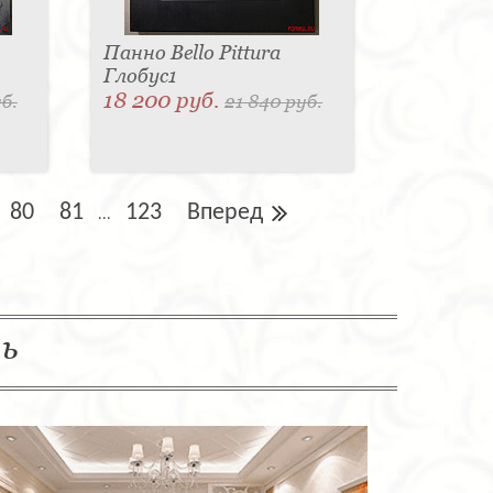
Панно Bello Pittura
Глобус1
18 200 руб.
б.
21 840 руб.
80
81
123
Вперед
...
ль