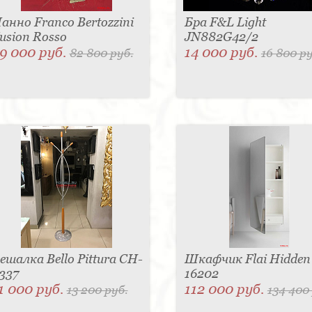
анно Franco Bertozzini
Бра F&L Light
usion Rosso
JN882G42/2
9 000 руб.
14 000 руб.
82 800 руб.
16 800 ру
ешалка Bello Pittura CH-
Шкафчик Flai Hidden
337
16202
1 000 руб.
112 000 руб.
13 200 руб.
134 400