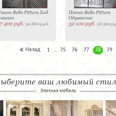
анно Bello Pittura Ход
Панно Bello Pittura
ланет
Одуванчик
7 400 руб.
32 100 руб.
32 880 руб.
38 520 ру
Назад
1
75
76
77
78
79
...
ыберите ваш любимый сти
Элитная мебель