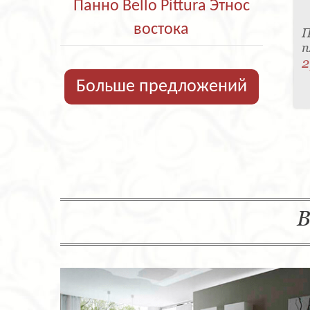
Панно Bello Pittura Этнос
востока
П
п
2
Больше предложений
В