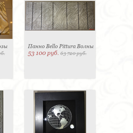
озы
Панно Bello Pittura Волны
53 100 руб.
уб.
63 720 руб.