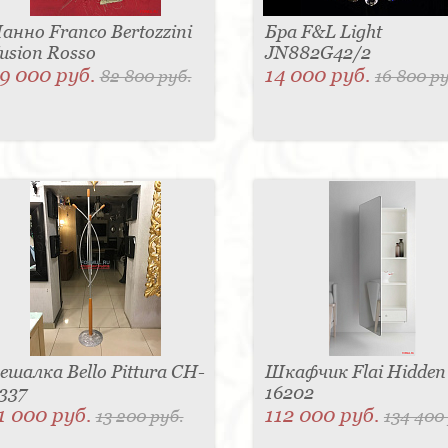
анно Franco Bertozzini
Бра F&L Light
usion Rosso
JN882G42/2
9 000 руб.
14 000 руб.
82 800 руб.
16 800 ру
ешалка Bello Pittura CH-
Шкафчик Flai Hidden
337
16202
1 000 руб.
112 000 руб.
13 200 руб.
134 400