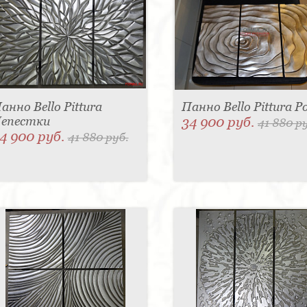
анно Bello Pittura
Панно Bello Pittura Р
епестки
34 900 руб.
41 880 р
4 900 руб.
41 880 руб.