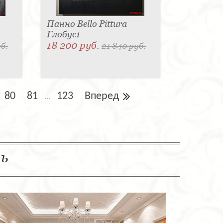
Панно Bello Pittura
Глобус1
18 200 руб.
б.
21 840 руб.
80
81
123
Вперед
...
ль