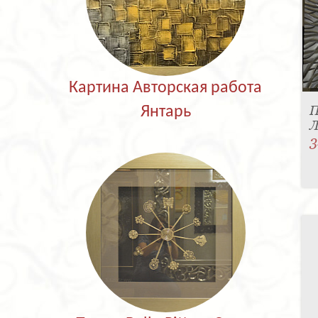
Картина Авторская работа
П
Янтарь
Л
3