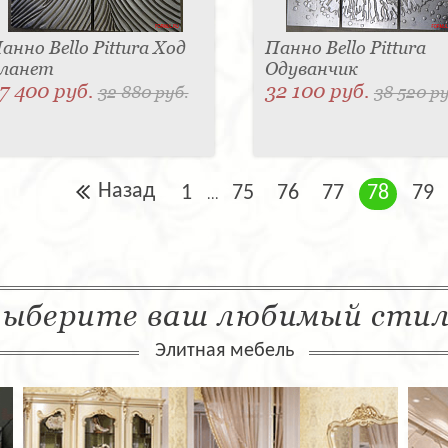
анно Bello Pittura Ход
Панно Bello Pittura
ланет
Одуванчик
7 400 руб.
32 100 руб.
32 880 руб.
38 520 ру
Назад
1
75
76
77
78
79
...
ыберите ваш любимый сти
Элитная мебель