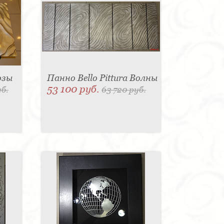
озы
Панно Bello Pittura Волны
53 100 руб.
уб.
63 720 руб.