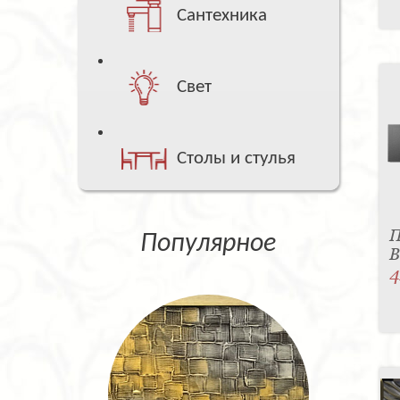
Сантехника
Свет
Столы и стулья
П
Популярное
B
4