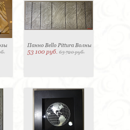
озы
Панно Bello Pittura Волны
53 100 руб.
уб.
63 720 руб.