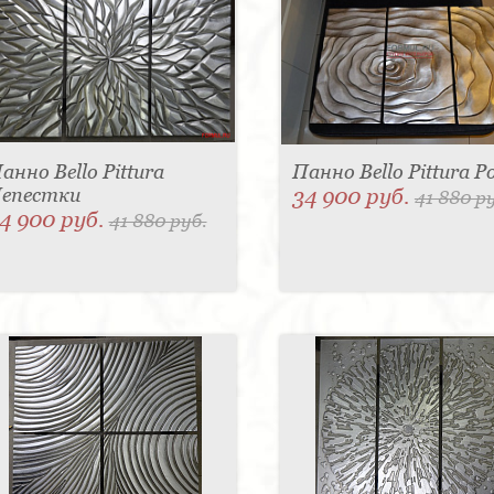
анно Bello Pittura
Панно Bello Pittura Р
епестки
34 900 руб.
41 880 р
4 900 руб.
41 880 руб.