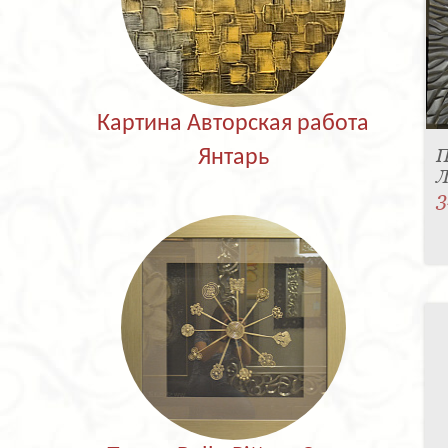
Картина Авторская работа
П
Янтарь
Л
3