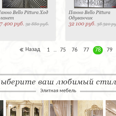
анно Bello Pittura Ход
Панно Bello Pittura
ланет
Одуванчик
7 400 руб.
32 100 руб.
32 880 руб.
38 520 ру
Назад
1
75
76
77
78
79
...
ыберите ваш любимый сти
Элитная мебель