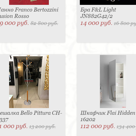
анно Franco Bertozzini
Бра F&L Light
usion Rosso
JN882G42/2
9 000 руб.
14 000 руб.
82 800 руб.
16 800 ру
ешалка Bello Pittura CH-
Шкафчик Flai Hidden
337
16202
1 000 руб.
112 000 руб.
13 200 руб.
134 400