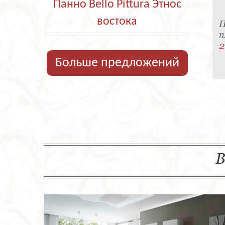
Панно Bello Pittura Этнос
востока
П
п
2
Больше предложений
В