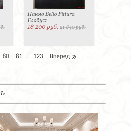
Панно Bello Pittura
Глобус1
18 200 руб.
б.
21 840 руб.
80
81
123
Вперед
...
ль