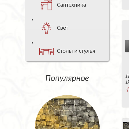
Сантехника
Свет
Столы и стулья
П
Популярное
B
4