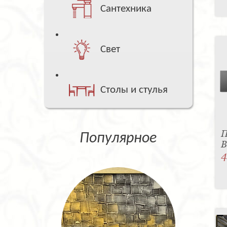
Сантехника
Свет
Столы и стулья
П
Популярное
B
4