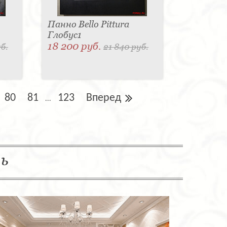
Панно Bello Pittura
Глобус1
18 200 руб.
б.
21 840 руб.
80
81
123
Вперед
...
ль