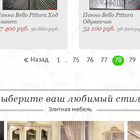
анно Bello Pittura Ход
Панно Bello Pittura
ланет
Одуванчик
7 400 руб.
32 100 руб.
32 880 руб.
38 520 ру
Назад
1
75
76
77
78
79
...
ыберите ваш любимый сти
Элитная мебель