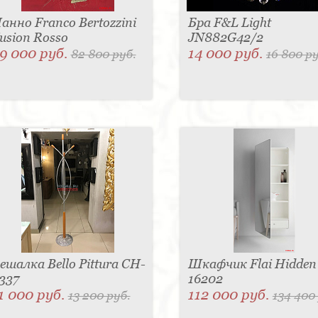
анно Franco Bertozzini
Бра F&L Light
usion Rosso
JN882G42/2
9 000 руб.
14 000 руб.
82 800 руб.
16 800 ру
ешалка Bello Pittura CH-
Шкафчик Flai Hidden
337
16202
1 000 руб.
112 000 руб.
13 200 руб.
134 400