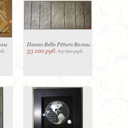
озы
Панно Bello Pittura Волны
53 100 руб.
уб.
63 720 руб.