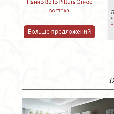
Панно Bello Pittura Этнос
востока
П
п
2
Больше предложений
В