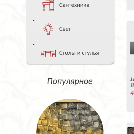
Сантехника
Свет
Столы и стулья
П
Популярное
B
4