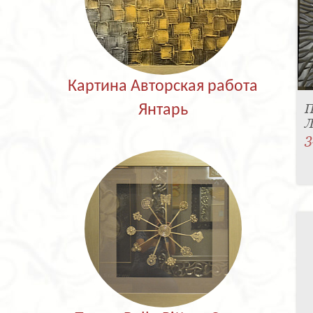
Картина Авторская работа
П
Янтарь
Л
3