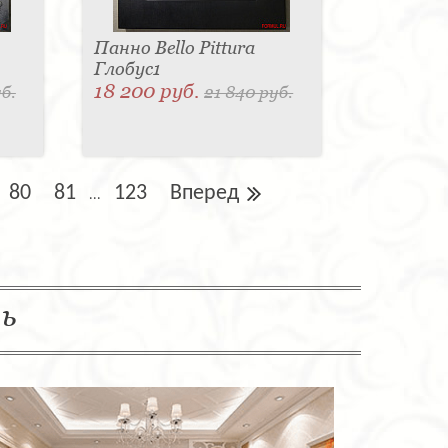
Панно Bello Pittura
Глобус1
18 200 руб.
б.
21 840 руб.
80
81
123
Вперед
...
ль