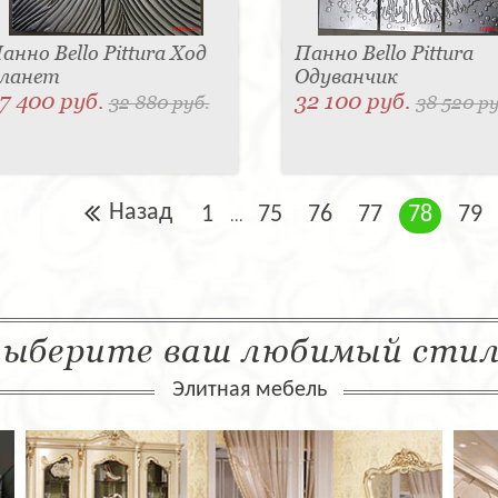
анно Bello Pittura Ход
Панно Bello Pittura
ланет
Одуванчик
7 400 руб.
32 100 руб.
32 880 руб.
38 520 ру
Назад
1
75
76
77
78
79
...
ыберите ваш любимый сти
Элитная мебель