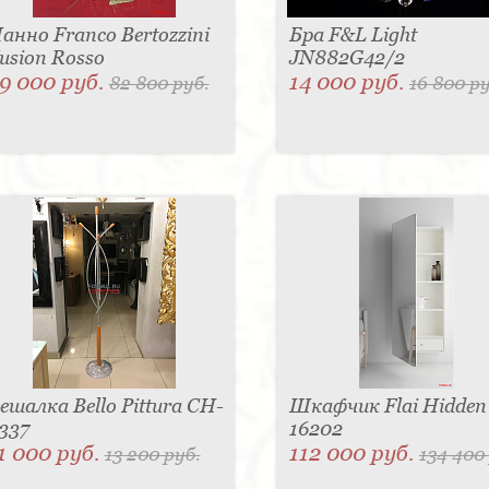
анно Franco Bertozzini
Бра F&L Light
usion Rosso
JN882G42/2
9 000 руб.
14 000 руб.
82 800 руб.
16 800 ру
ешалка Bello Pittura CH-
Шкафчик Flai Hidden
337
16202
1 000 руб.
112 000 руб.
13 200 руб.
134 400