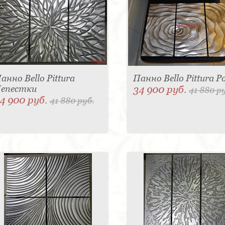
анно Bello Pittura
Панно Bello Pittura Р
епестки
34 900 руб.
41 880 р
4 900 руб.
41 880 руб.