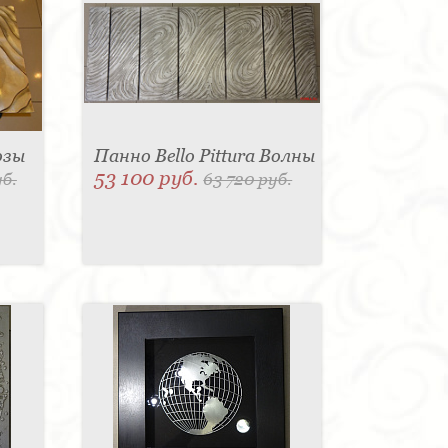
озы
Панно Bello Pittura Волны
53 100 руб.
уб.
63 720 руб.