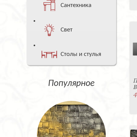
Сантехника
Свет
Столы и стулья
П
Популярное
B
4