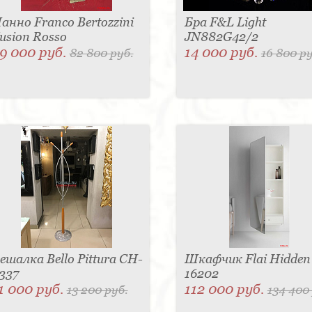
анно Franco Bertozzini
Бра F&L Light
usion Rosso
JN882G42/2
9 000 руб.
14 000 руб.
82 800 руб.
16 800 ру
ешалка Bello Pittura CH-
Шкафчик Flai Hidden
337
16202
1 000 руб.
112 000 руб.
13 200 руб.
134 400