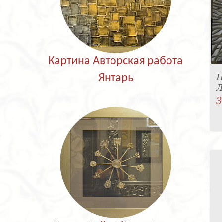
Картина Авторская работа
П
Янтарь
Л
3