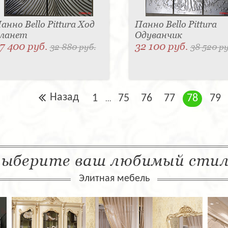
анно Bello Pittura Ход
Панно Bello Pittura
ланет
Одуванчик
7 400 руб.
32 100 руб.
32 880 руб.
38 520 ру
Назад
1
75
76
77
78
79
...
ыберите ваш любимый сти
Элитная мебель