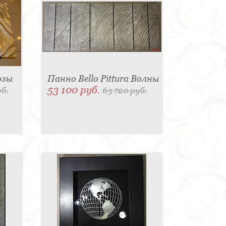
озы
Панно Bello Pittura Волны
53 100 руб.
уб.
63 720 руб.