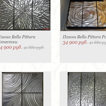
анно Bello Pittura
Панно Bello Pittura Р
епестки
34 900 руб.
41 880 р
4 900 руб.
41 880 руб.