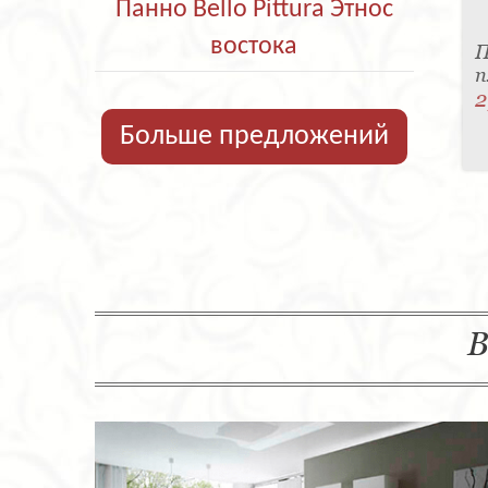
Панно Bello Pittura Этнос
востока
П
п
2
Больше предложений
В