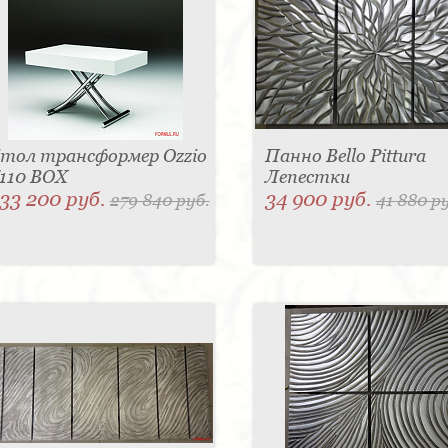
тол трансформер Ozzio
Панно Bello Pittura
110 BOX
Лепестки
33 200 руб.
34 900 руб.
279 840 руб.
41 880 р