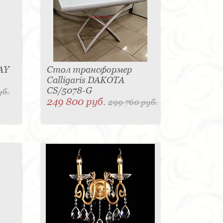
AY
Стол трансформер
Calligaris DAKOTA
CS/5078-G
уб.
249 800 руб.
299 760 руб.