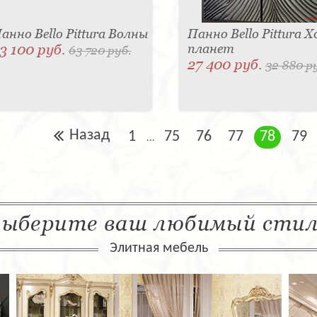
анно Bello Pittura Волны
Панно Bello Pittura Х
3 100 руб.
планет
63 720 руб.
27 400 руб.
32 880 р
Назад
1
75
76
77
78
79
...
ыберите ваш любимый сти
Элитная мебель