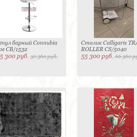
тул барный Connubia
Столик Calligaris TR
oe CB/1532
ROLLER CS/5040
5 300 руб.
55 300 руб.
30 360 руб.
66 360 р