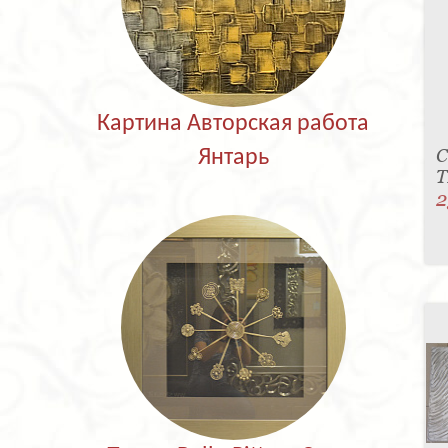
Картина Авторская работа
С
Янтарь
T
2