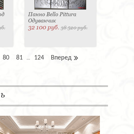
од
Панно Bello Pittura
Одуванчик
32 100 руб.
уб.
38 520 руб.
80
81
124
Вперед
...
ль