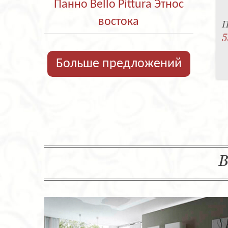
Панно Bello Pittura Этнос
востока
П
5
Больше предложений
В