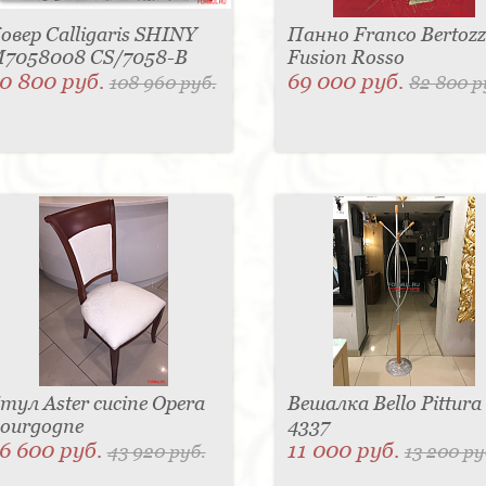
овер Calligaris SHINY
Панно Franco Bertozz
7058008 CS/7058-B
Fusion Rosso
0 800 руб.
69 000 руб.
108 960 руб.
82 800 р
тул Aster cucine Opera
Вешалка Bello Pittura
ourgogne
4337
6 600 руб.
11 000 руб.
43 920 руб.
13 200 ру