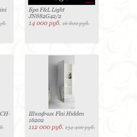
ini
Бра F&L Light
JN882G42/2
14 000 руб.
уб.
16 800 руб.
 CH-
Шкафчик Flai Hidden
16202
112 000 руб.
б.
134 400 руб.