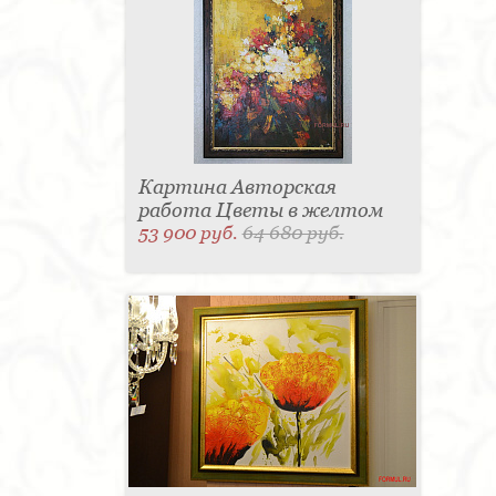
Матраc - 4
Графин - 4
Держатель для
стакана - 4
Панель настенная для TV - 4
Вытяжка - 3
Кассетница - 3
Держатель для
туалетной бумаги - 3
Поднос - 3
Пантограф - 3
Мыльница - 3
Раковина - 3
Унитаз - 2
Кухня - 2
Стиральная машина - 2
Туалетный столик - 2
Тумба - 2
Бар - 2
Карниз для штор - 2
Газетница - 2
Крючок - 2
Полотенцесушитель - 2
Розетка - 2
Игрушка - 1
Игрушка - 1
Картина Авторская
Мясорубка - 1
Съемник для одежды - 1
работа Цветы в желтом
Игрушка - 1
Игрушка - 1
Витрина - 1
Стойка
ресепшен - 1
Морозильная камера - 1
53 900 руб.
64 680 руб.
Выдвижная система - 1
Ведро для мусора - 1
Утюг - 1
Игрушка - 1
Игрушка - 1
Держатель
для обуви - 1
Держатель для одежды - 1
Бутылочница - 1
Ширма - 1
Шезлонг - 1
Микроволновая печь - 1
Кондиционер - 1
Душевая кабина - 1
Буфет - 1
Спальня - 1
Игрушка - 1
Игрушка - 1
Игрушка - 1
Игрушка - 1
Игрушка - 1
Игрушка - 1
Подогреватель посуды - 1
Игрушка - 1
Стойка
для TV - 1