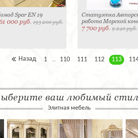
омод Spar EN 19
Статуэтка Авторс
61 000 руб.
работа Морской кон
193 200 руб.
7 700 руб.
9 240 руб.
Назад
1
110
111
112
113
11
...
ыберите ваш любимый сти
Элитная мебель