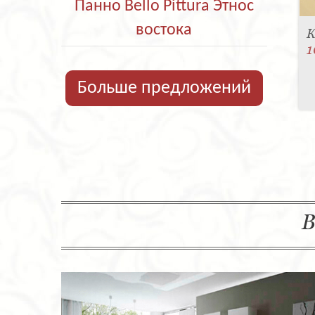
Панно Bello Pittura Этнос
востока
К
1
Больше предложений
В