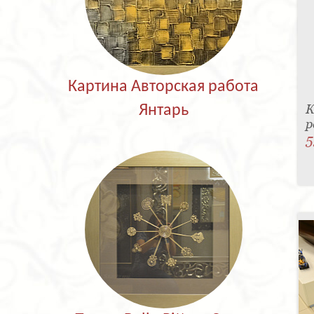
Картина Авторская работа
К
Янтарь
р
5