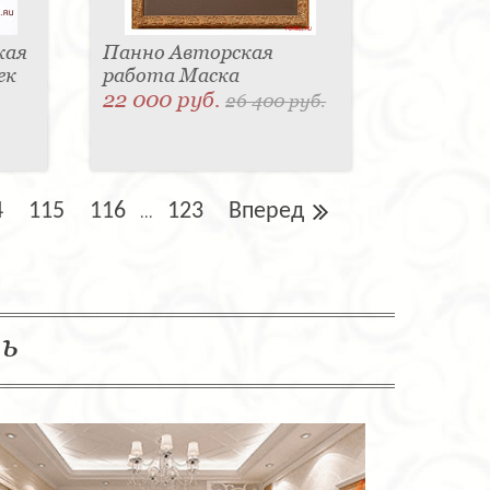
кая
Панно Авторская
ек
работа Маска
22 000 руб.
26 400 руб.
4
115
116
123
Вперед
...
ль