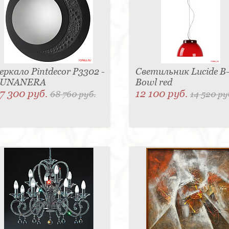
еркало Pintdecor P3302 -
Светильник Lucide B
LUNANERA
Bowl red
7 300 руб.
12 100 руб.
68 760 руб.
14 520 ру