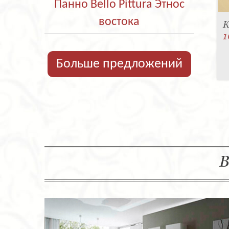
Панно Bello Pittura Этнос
востока
К
1
Больше предложений
В