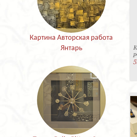
Картина Авторская работа
К
Янтарь
р
5