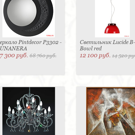
еркало Pintdecor P3302 -
Светильник Lucide B
LUNANERA
Bowl red
7 300 руб.
12 100 руб.
68 760 руб.
14 520 ру