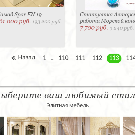
омод Spar EN 19
Статуэтка Авторс
61 000 руб.
работа Морской кон
193 200 руб.
7 700 руб.
9 240 руб.
Назад
1
110
111
112
113
11
...
ыберите ваш любимый сти
Элитная мебель