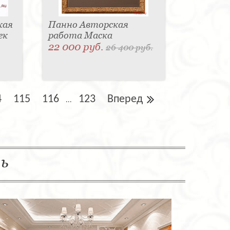
кая
Панно Авторская
ек
работа Маска
22 000 руб.
26 400 руб.
4
115
116
123
Вперед
...
ль