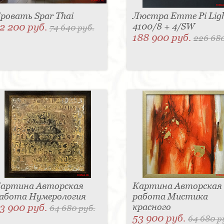
ровать Spar Thai
Люстра Emme Pi Lig
2 200 руб.
4100/8 + 4/SW
74 640 руб.
188 900 руб.
226 680
артина Авторская
Картина Авторская
абота Нумерология
работа Мистика
3 900 руб.
красного
64 680 руб.
53 900 руб.
64 680 р