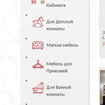
Кабинета
Для Детской
комнаты
З
L
5
Мягкая мебель
Мебель для
Прихожей
Для Ванной
комнаты