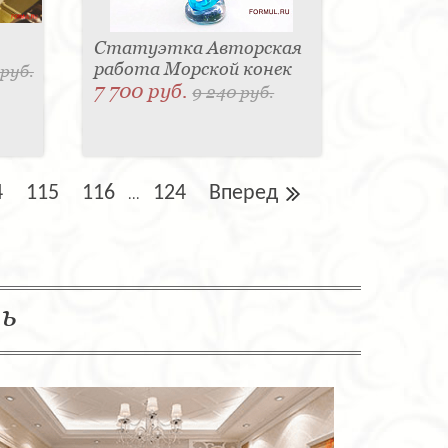
Статуэтка Авторская
работа Морской конек
 руб.
7 700 руб.
9 240 руб.
4
115
116
124
Вперед
...
ль