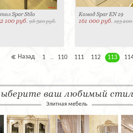
тол Spar Stilo
Комод Spar EN 19
2 100 руб.
161 000 руб.
98 520 руб.
193 200
Назад
1
110
111
112
113
11
...
ыберите ваш любимый сти
Элитная мебель