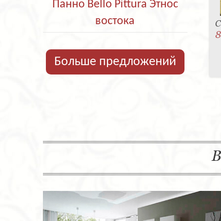
Панно Bello Pittura Этнос
востока
С
8
Больше предложений
В