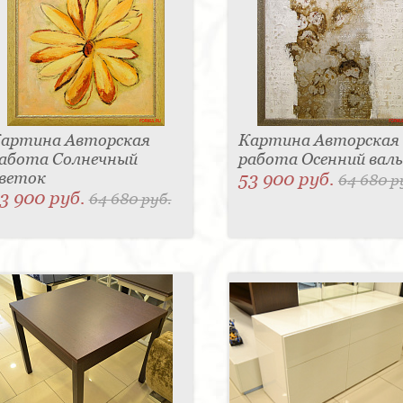
артина Авторская
Картина Авторская
абота Солнечный
работа Осенний валь
веток
53 900 руб.
64 680 р
3 900 руб.
64 680 руб.