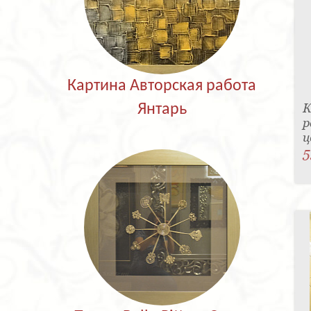
Картина Авторская работа
К
Янтарь
р
ц
5