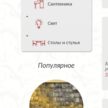
Сантехника
Свет
Столы и стулья
К
Популярное
р
5